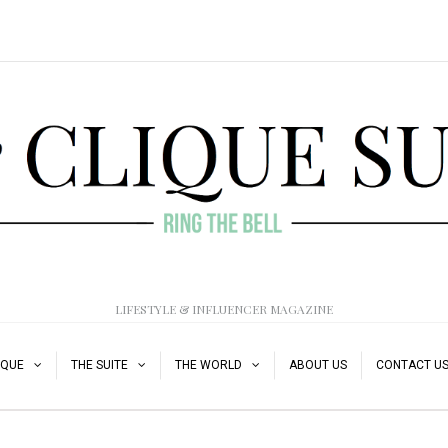
LIFESTYLE & INFLUENCER MAGAZINE
IQUE
THE SUITE
THE WORLD
ABOUT US
CONTACT U