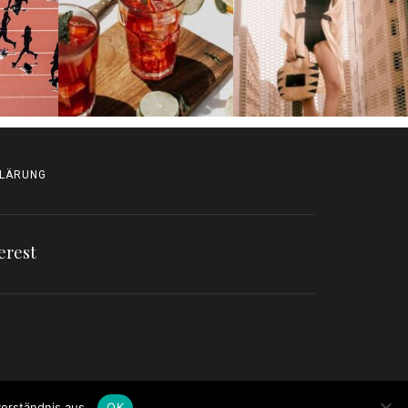
LÄRUNG
erest
erständnis aus.
OK