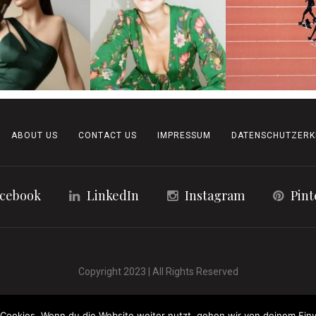
ABOUT US
CONTACT US
IMPRESSUM
DATENSCHUTZERK
cebook
LinkedIn
Instagram
Pint
Copyright 2023 | All Rights Reserved
Cookies. Wenn du die Website weiter nutzt, gehen wir von deinem Einv