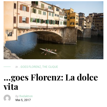
in
...GOES FLORENZ
,
THE CLIQUE
…goes Florenz: La dolce
vita
by
Redaktion
Mai 5, 2017