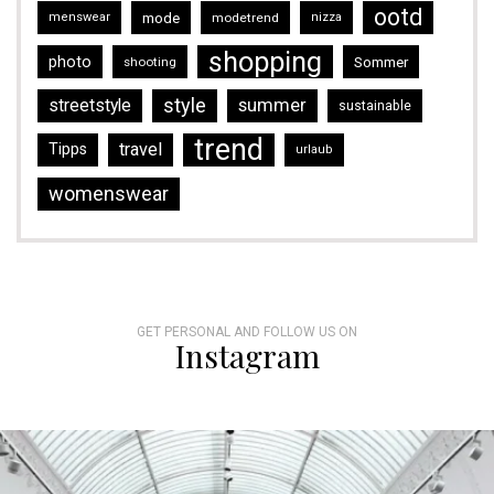
ootd
mode
menswear
modetrend
nizza
shopping
photo
Sommer
shooting
style
streetstyle
summer
sustainable
trend
travel
Tipps
urlaub
womenswear
GET PERSONAL AND FOLLOW US ON
Instagram