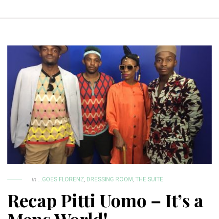
in
...GOES FLORENZ
,
DRESSING ROOM
,
THE SUITE
Recap Pitti Uomo – It’s a