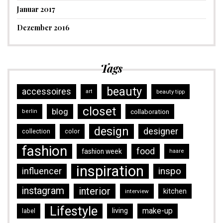
Januar 2017
Dezember 2016
Tags
beauty
accessoires
art
beauty tipp
closet
blog
collaboration
berlin
design
designer
collection
color
fashion
food
fashion week
haare
inspiration
inspo
influencer
instagram
interior
kitchen
interview
Lifestyle
make-up
living
label