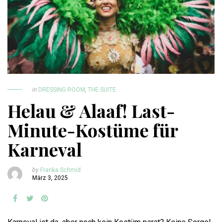
in
DRESSING ROOM
,
THE SUITE
Helau & Alaaf! Last-
Minute-Kostüme für
Karneval
by
Franka Schmid
März 3, 2025