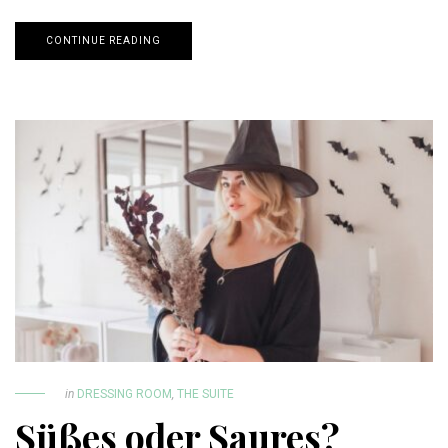
CONTINUE READING
in
DRESSING ROOM
,
THE SUITE
Süßes oder Saures?