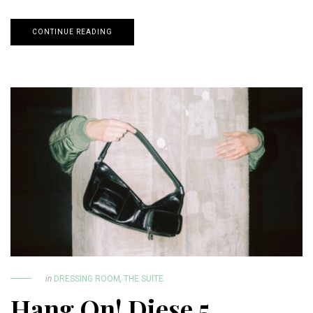
CONTINUE READING
in
DRESSING ROOM
,
THE SUITE
Hang On! Diese 5