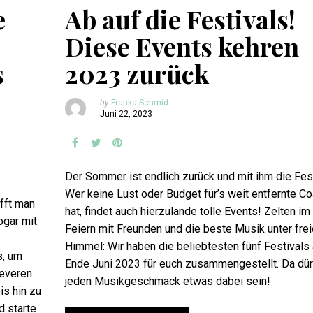
e
Ab auf die Festivals!
Diese Events kehren
s
2023 zurück
by
Franka Schmid
Juni 22, 2023
Der Sommer ist endlich zurück und mit ihm die Fest
Wer keine Lust oder Budget für’s weit entfernte Co
fft man
hat, findet auch hierzulande tolle Events! Zelten im 
ogar mit
Feiern mit Freunden und die beste Musik unter fre
Himmel: Wir haben die beliebtesten fünf Festivals
s, um
Ende Juni 2023 für euch zusammengestellt. Da dürf
leveren
jeden Musikgeschmack etwas dabei sein!
is hin zu
d starte