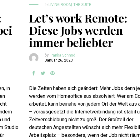
in
LIVING ROOM
,
THE SUITE
:
Let’s work Remote:
bei
Diese Jobs werden
immer beliebter
by
Franka Schmid
Januar 26, 2023
n, in
Die Zeiten haben sich geändert: Mehr Jobs denn je
nen
werden vom Homeoffice aus absolviert. Wer am C
cht
arbeitet, kann beinahe von jedem Ort der Welt aus 
ondern
– vorausgesetzt die Internetverbindung ist stabil u
n und
Zeitverschiebung nicht zu groß. Der Großteil der
m Studio.
deutschen Angestellten wünscht sich mehr Flexibil
ür
Arbeitsplatz – besonders, wenn der Job nicht räum