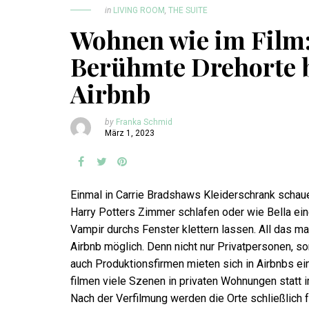
in
LIVING ROOM
,
THE SUITE
Wohnen wie im Film
Berühmte Drehorte 
Airbnb
by
Franka Schmid
März 1, 2023
Einmal in Carrie Bradshaws Kleiderschrank schaue
Harry Potters Zimmer schlafen oder wie Bella ei
Vampir durchs Fenster klettern lassen. All das ma
Airbnb möglich. Denn nicht nur Privatpersonen, s
auch Produktionsfirmen mieten sich in Airbnbs ei
filmen viele Szenen in privaten Wohnungen statt i
Nach der Verfilmung werden die Orte schließlich f