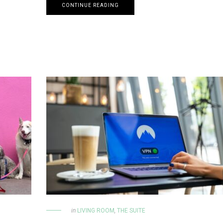
CONTINUE READING
in
LIVING ROOM
,
THE SUITE