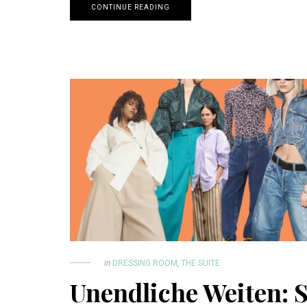
CONTINUE READING
in
DRESSING ROOM
,
THE SUITE
Unendliche Weiten: 