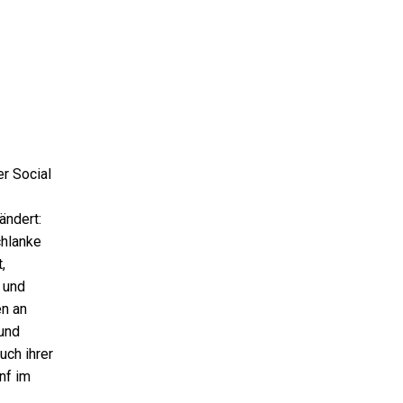
er Social
ändert:
chlanke
,
 und
en an
 und
uch ihrer
nf im