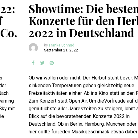
22:
Showtime: Die beste
f
Konzerte für den Her
 Co.
2022 in Deutschland
by
Franka Schmid
September 21, 2022
er
Ob wir wollen oder nicht: Der Herbst steht bevor. M
der
sinkenden Temperaturen gehen gleichzeitig neue
Nach
Freizeitaktivitäten einher. Ab ins Kino statt an den 
reaming-
Zum Konzert statt Open Air. Um dieVorfreude auf d
Sky mit
gemütlichste aller Jahreszeiten zu steigern, lohnt s
ie
Blick auf die bevorstehenden Konzerte 2022 in
Deutschland. Ob in Berlin, Hamburg, München oder
hier sollte für jeden Musikgeschmack etwas dabei