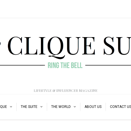
LIFESTYLE & INFLUENCER MAGAZINE
IQUE
THE SUITE
THE WORLD
ABOUT US
CONTACT U