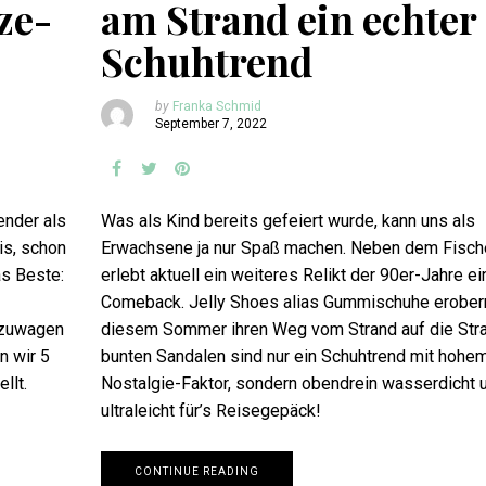
ze-
am Strand ein echter
Schuhtrend
by
Franka Schmid
September 7, 2022
ender als
Was als Kind bereits gefeiert wurde, kann uns als
is, schon
Erwachsene ja nur Spaß machen. Neben dem Fisch
s Beste:
erlebt aktuell ein weiteres Relikt der 90er-Jahre ei
Comeback. Jelly Shoes alias Gummischuhe erobern
anzuwagen
diesem Sommer ihren Weg vom Strand auf die Stra
n wir 5
bunten Sandalen sind nur ein Schuhtrend mit hohe
llt.
Nostalgie-Faktor, sondern obendrein wasserdicht 
ultraleicht für’s Reisegepäck!
CONTINUE READING