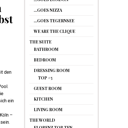
n
…GOES NIZZA
bst
…GOES TEGERNSEE
WE ARE THE CLIQUE
THE SUITE
BATHROOM
BEDROOM
DRESSING ROOM
it den
TOP #5
Pool.
GUEST ROOM
ie
KITCHEN
ich ein
LIVING ROOM
 Köln –
THE WORLD
 sein.
FLORENZ TOP TEN