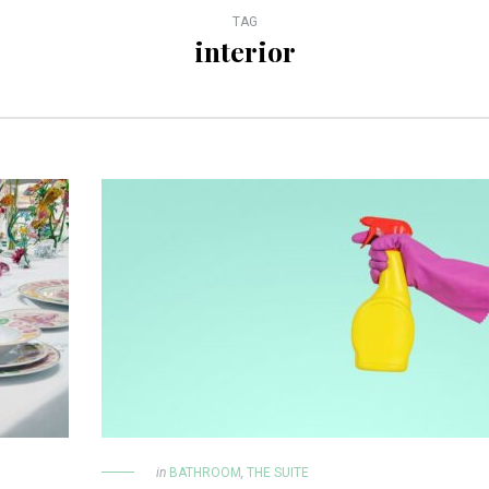
TAG
interior
in
BATHROOM
,
THE SUITE