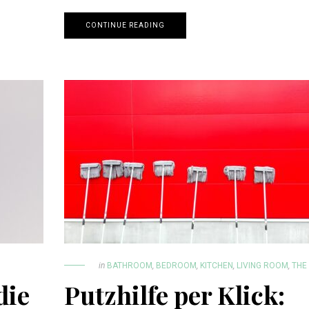
CONTINUE READING
in
BATHROOM
,
BEDROOM
,
KITCHEN
,
LIVING ROOM
,
THE
die
Putzhilfe per Klick: