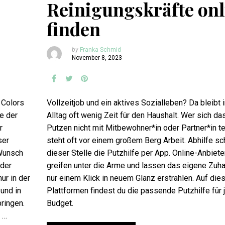
Reinigungskräfte onl
finden
by
Franka Schmid
November 8, 2023
 Colors
Vollzeitjob und ein aktives Sozialleben? Da bleibt 
e der
Alltag oft wenig Zeit für den Haushalt. Wer sich da
r
Putzen nicht mit Mitbewohner*in oder Partner*in tei
ser
steht oft vor einem großem Berg Arbeit. Abhilfe sc
Wunsch
dieser Stelle die Putzhilfe per App. Online-Anbiete
 der
greifen unter die Arme und lassen das eigene Zuh
ur in der
nur einem Klick in neuem Glanz erstrahlen. Auf dies
und in
Plattformen findest du die passende Putzhilfe für
bringen.
Budget.
 …