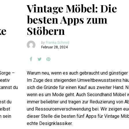
Vintage Möbel: Die
besten Apps zum
ke
Stöbern
by
Franka Schmid
Februar 28, 2024
 Sorge –
Warum neu, wenn es auch gebraucht und günstiger
eativ
Im Zuge des steigenden Umweltbewusstseins hä
kannst du
sich die Gründe für einen Kauf aus zweiter Hand. Ni
wenn es um Mode geht. Auch Secondhand Möbel 
est du
immer beliebter und tragen zur Reduzierung von Ab
elbst
und Ressourcenverschwendung bei. Wir zeigen eu
h sein
dieser Stelle die besten fünf Apps für Vintage Mö
echte Designklassiker.