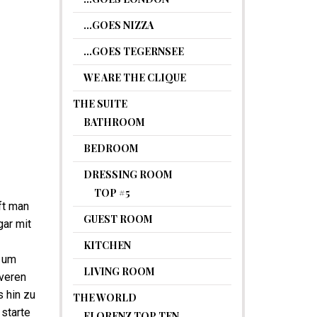
…GOES NIZZA
…GOES TEGERNSEE
WE ARE THE CLIQUE
THE SUITE
BATHROOM
BEDROOM
DRESSING ROOM
TOP #5
ft man
GUEST ROOM
gar mit
KITCHEN
, um
LIVING ROOM
veren
 hin zu
THE WORLD
 starte
FLORENZ TOP TEN