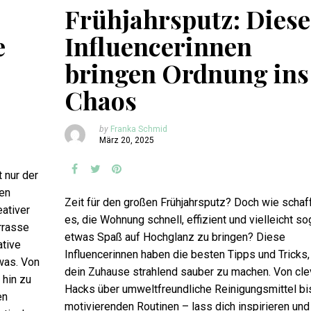
Frühjahrsputz: Diese
e
Influencerinnen
bringen Ordnung ins
Chaos
by
Franka Schmid
März 20, 2025
 nur der
ren
Zeit für den großen Frühjahrsputz? Doch wie schaf
eativer
es, die Wohnung schnell, effizient und vielleicht so
rrasse
etwas Spaß auf Hochglanz zu bringen? Diese
ative
Influencerinnen haben die besten Tipps und Tricks
was. Von
dein Zuhause strahlend sauber zu machen. Von cle
 hin zu
Hacks über umweltfreundliche Reinigungsmittel bis
en
motivierenden Routinen – lass dich inspirieren und