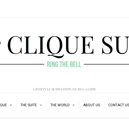
LIFESTYLE & INFLUENCER MAGAZINE
IQUE
THE SUITE
THE WORLD
ABOUT US
CONTACT U