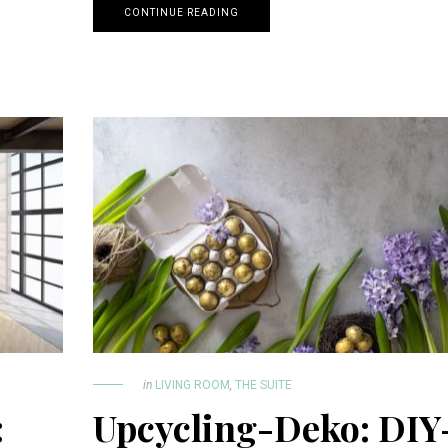
CONTINUE READING
in
LIVING ROOM
,
THE SUITE
:
Upcycling-Deko: DIY