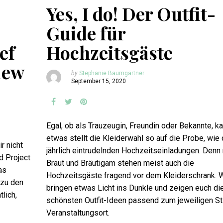
Yes, I do! Der Outfit-
Guide für
ef
Hochzeitsgäste
iew
by
Stephanie Baumgärtner
September 15, 2020
Egal, ob als Trauzeugin, Freundin oder Bekannte, k
etwas stellt die Kleiderwahl so auf die Probe, wie 
r nicht
jährlich eintrudelnden Hochzeitseinladungen. Denn
d Project
Braut und Bräutigam stehen meist auch die
as
Hochzeitsgäste fragend vor dem Kleiderschrank. W
 zu den
bringen etwas Licht ins Dunkle und zeigen euch di
lich,
schönsten Outfit-Ideen passend zum jeweiligen Sti
Veranstaltungsort.