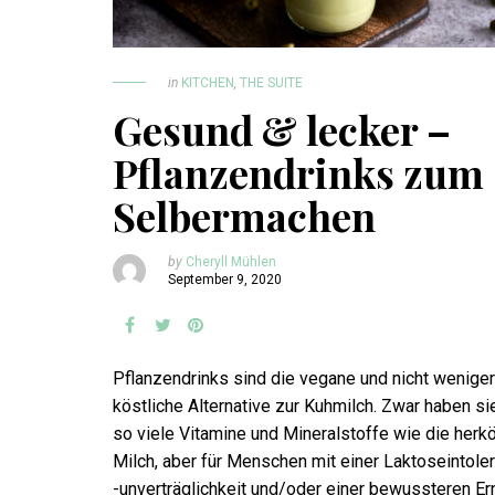
in
KITCHEN
,
THE SUITE
Gesund & lecker –
Pflanzendrinks zum
Selbermachen
by
Cheryll Mühlen
September 9, 2020
Pflanzendrinks sind die vegane und nicht weniger
köstliche Alternative zur Kuhmilch. Zwar haben sie
so viele Vitamine und Mineralstoffe wie die her
Milch, aber für Menschen mit einer Laktoseintole
-unverträglichkeit und/oder einer bewussteren Er