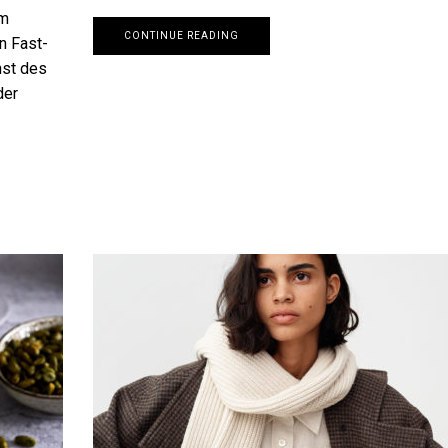
um
CONTINUE READING
n Fast-
nst des
der