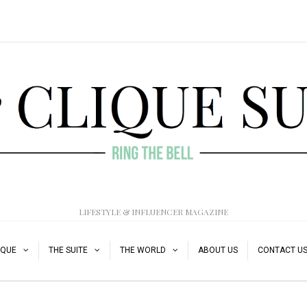
LIFESTYLE & INFLUENCER MAGAZINE
IQUE
THE SUITE
THE WORLD
ABOUT US
CONTACT U