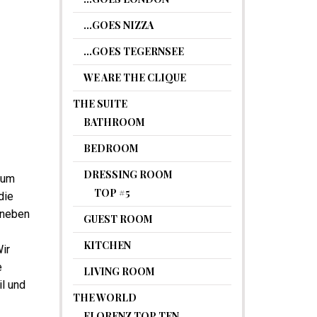
…GOES NIZZA
…GOES TEGERNSEE
WE ARE THE CLIQUE
THE SUITE
BATHROOM
BEDROOM
DRESSING ROOM
aum
TOP #5
die
 neben
GUEST ROOM
KITCHEN
ir
e
LIVING ROOM
l und
THE WORLD
FLORENZ TOP TEN