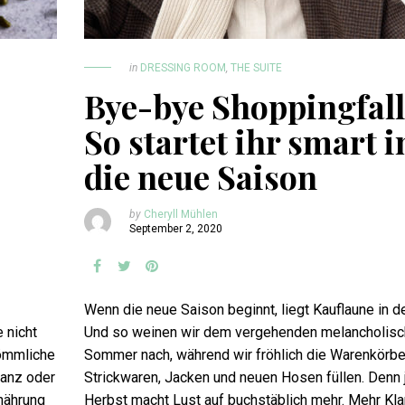
in
DRESSING ROOM
,
THE SUITE
Bye-bye Shoppingfall
So startet ihr smart i
die neue Saison
by
Cheryll Mühlen
September 2, 2020
Wenn die neue Saison beginnt, liegt Kauflaune in de
 nicht
Und so weinen wir dem vergehenden melancholisc
kömmliche
Sommer nach, während wir fröhlich die Warenkörbe
ranz oder
Strickwaren, Jacken und neuen Hosen füllen. Denn j
nährung
Herbst macht Lust auf buchstäblich mehr. Mehr Kl