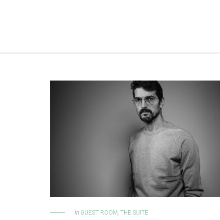
in
GUEST ROOM
,
THE SUITE