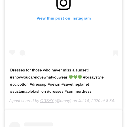
View this post on Instagram
Dresses for those who never miss a sunset!
#showyoucarelovewhatyouwear
#orsaystyle
#bcicotton #dressup #newin #savetheplanet
#sustainablefashion #dresses #summerdress
A post shared by
ORSAY
(@orsay) on
Jul 14, 2020 at 8:34am PDT