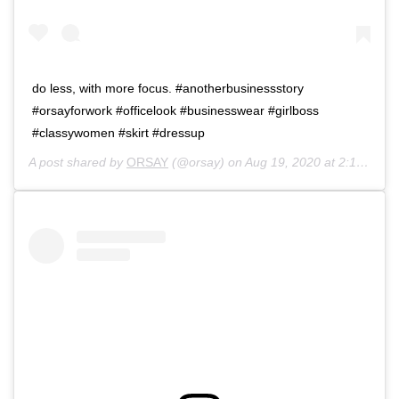
do less, with more focus. #anotherbusinessstory
#orsayforwork #officelook #businesswear #girlboss
#classywomen #skirt #dressup
A post shared by
ORSAY
(@orsay) on
Aug 19, 2020 at 2:14am PDT