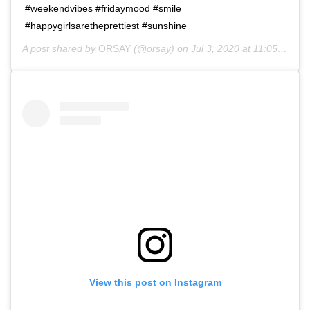
#weekendvibes #fridaymood #smile
#happygirlsaretheprettiest #sunshine
A post shared by
ORSAY
(@orsay) on
Jul 3, 2020 at 11:05am PDT
View this post on Instagram