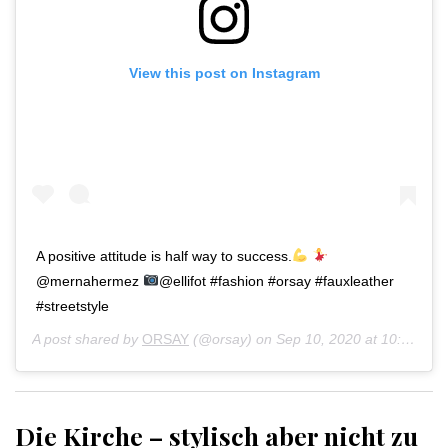
View this post on Instagram
A positive attitude is half way to success.
@mernahermez
@ellifot #fashion #orsay #fauxleather
#streetstyle
A post shared by
ORSAY
(@orsay) on
Sep 10, 2020 at 10:02am PDT
Die Kirche – stylisch aber nicht zu