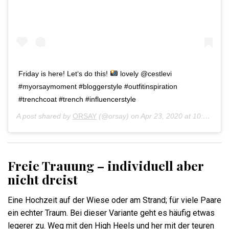
Friday is here! Let‘s do this!
lovely @cestlevi
#myorsaymoment #bloggerstyle #outfitinspiration
#trenchcoat #trench #influencerstyle
A post shared by
ORSAY
(@orsay) on
Apr 23, 2020 at 10:34pm PDT
Freie Trauung – individuell aber
nicht dreist
Eine Hochzeit auf der Wiese oder am Strand; für viele Paare
ein echter Traum. Bei dieser Variante geht es häufig etwas
legerer zu. Weg mit den High Heels und her mit der teuren