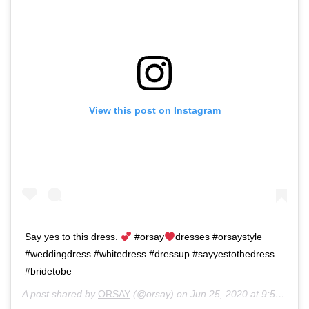
View this post on Instagram
Say yes to this dress.
#orsay
dresses #orsaystyle
#weddingdress #whitedress #dressup #sayyestothedress
#bridetobe
A post shared by
ORSAY
(@orsay) on
Jun 25, 2020 at 9:50pm PDT