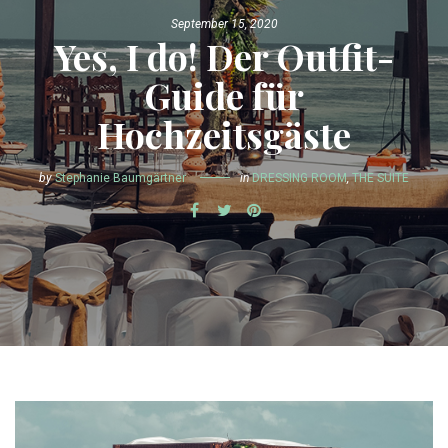
September 15, 2020
Yes, I do! Der Outfit-
Guide für
Hochzeitsgäste
by
Stephanie Baumgärtner
in
DRESSING ROOM
,
THE SUITE