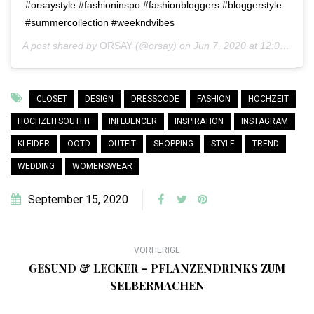
#orsaystyle #fashioninspo #fashionbloggers #bloggerstyle
#summercollection #weekndvibes
A post shared by
ORSAY
(@orsay) on
Jun 7, 2020 at 12:00am PDT
CLOSET
DESIGN
DRESSCODE
FASHION
HOCHZEIT
HOCHZEITSOUTFIT
INFLUENCER
INSPIRATION
INSTAGRAM
KLEIDER
OOTD
OUTFIT
SHOPPING
STYLE
TREND
WEDDING
WOMENSWEAR
September 15, 2020
VORHERIGE
GESUND & LECKER – PFLANZENDRINKS ZUM
SELBERMACHEN