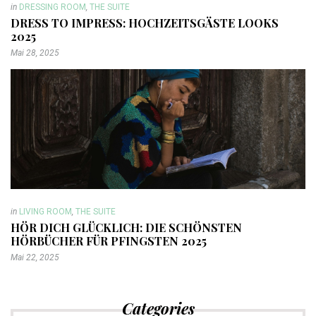
in
DRESSING ROOM
,
THE SUITE
DRESS TO IMPRESS: HOCHZEITSGÄSTE LOOKS
2025
Mai 28, 2025
in
LIVING ROOM
,
THE SUITE
HÖR DICH GLÜCKLICH: DIE SCHÖNSTEN
HÖRBÜCHER FÜR PFINGSTEN 2025
Mai 22, 2025
Categories