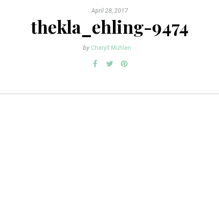
April 28, 2017
thekla_ehling-9474
by
Cheryll Mühlen