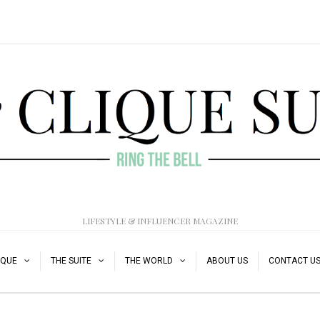
LIFESTYLE & INFLUENCER MAGAZINE
IQUE
THE SUITE
THE WORLD
ABOUT US
CONTACT U