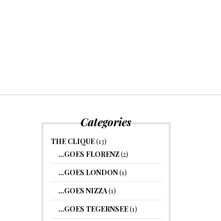
Categories
THE CLIQUE
(13)
…GOES FLORENZ
(2)
…GOES LONDON
(1)
…GOES NIZZA
(1)
…GOES TEGERNSEE
(1)