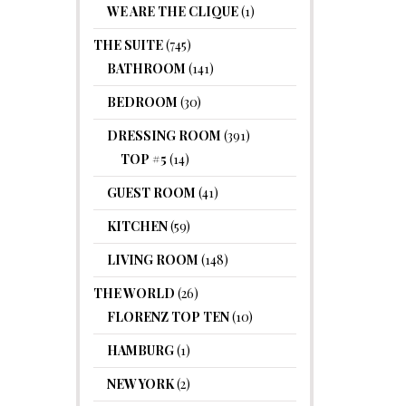
WE ARE THE CLIQUE
(1)
THE SUITE
(745)
BATHROOM
(141)
BEDROOM
(30)
DRESSING ROOM
(391)
TOP #5
(14)
GUEST ROOM
(41)
KITCHEN
(59)
LIVING ROOM
(148)
THE WORLD
(26)
FLORENZ TOP TEN
(10)
HAMBURG
(1)
NEW YORK
(2)