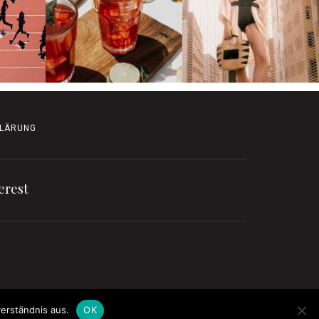
LÄRUNG
erest
erständnis aus.
OK