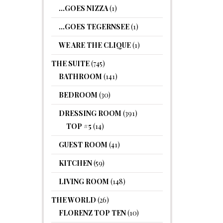
…GOES NIZZA
(1)
…GOES TEGERNSEE
(1)
WE ARE THE CLIQUE
(1)
THE SUITE
(745)
BATHROOM
(141)
BEDROOM
(30)
DRESSING ROOM
(391)
TOP #5
(14)
GUEST ROOM
(41)
KITCHEN
(59)
LIVING ROOM
(148)
THE WORLD
(26)
FLORENZ TOP TEN
(10)