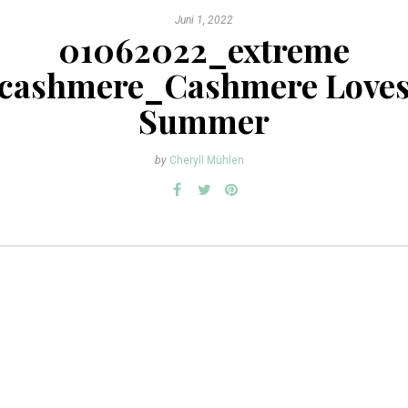
Juni 1, 2022
01062022_extreme
cashmere_Cashmere Love
Summer
by
Cheryll Mühlen