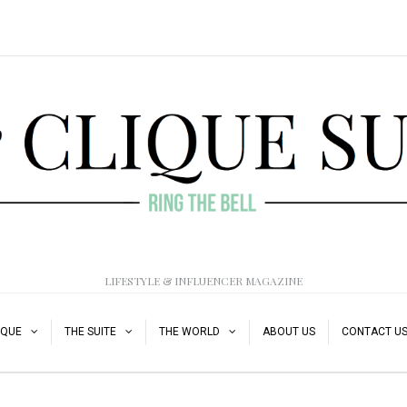
LIFESTYLE & INFLUENCER MAGAZINE
IQUE
THE SUITE
THE WORLD
ABOUT US
CONTACT U