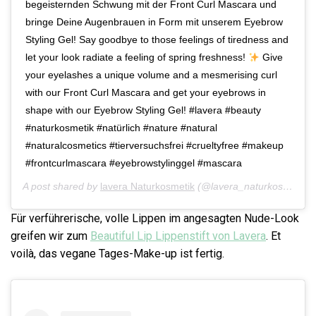
begeisternden Schwung mit der Front Curl Mascara und
bringe Deine Augenbrauen in Form mit unserem Eyebrow
Styling Gel! Say goodbye to those feelings of tiredness and
let your look radiate a feeling of spring freshness!
Give
your eyelashes a unique volume and a mesmerising curl
with our Front Curl Mascara and get your eyebrows in
shape with our Eyebrow Styling Gel! #lavera #beauty
#naturkosmetik #natürlich #nature #natural
#naturalcosmetics #tierversuchsfrei #crueltyfree #makeup
#frontcurlmascara #eyebrowstylinggel #mascara
A post shared by
lavera Naturkosmetik
(@lavera_naturkosmetik) on
Für verführerische, volle Lippen im angesagten Nude-Look
greifen wir zum
Beautiful Lip Lippenstift von Lavera
. Et
voilà, das vegane Tages-Make-up ist fertig.