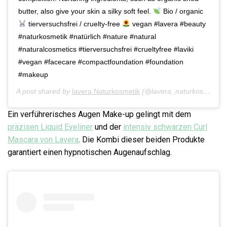
butter, also give your skin a silky soft feel.
Bio / organic
tierversuchsfrei / cruelty-free
vegan #lavera #beauty
#naturkosmetik #natürlich #nature #natural
#naturalcosmetics #tierversuchsfrei #crueltyfree #laviki
#vegan #facecare #compactfoundation #foundation
#makeup
A post shared by
lavera Naturkosmetik
(@lavera_naturkosmetik) on
Ein verführerisches Augen Make-up gelingt mit dem
präzisen Liquid Eyeliner
und der
intensiv schwarzen Curl
Mascara von Lavera
. Die Kombi dieser beiden Produkte
garantiert einen hypnotischen Augenaufschlag.