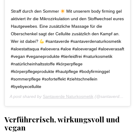
Straff durch den Sommer
Mit unserem body firming gel
aktiviert ihr die Mikrozirkulation und den Stoffwechsel eures
Hautgewebes. Eine zusätzliche Massage für die
Oberschenkel sagt der Cellulite zusätzlich den Kampf an.
Wer ist dabei?
#santaverde #santaverdenaturkosmetik
#aloestattaqua #aloevera #aloe #aloeveragel #aloeverasaft
#vegan #veganeprodukte #tierleidfrei #naturkosmetik
#natürlicheinhaltsstoffe #körperpflege
#körperpflegeprodukte #hautpflege #bodyfirminggel
#sommerpflege #soforteffekt #ziehtschnellein
#byebyecellulite
A post shared by
Santaverde Naturkosmetik
(@santaverde_naturkosmetik) on
Verführerisch, wirkungsvoll und
vegan