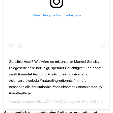
View this post on Instagram
Sensible Haut? Wie wäre es mit unserer Mandel Sensitiv
Pflegeserie? ​Sie beruhigt, spendet Feuchtigkeit und pflegt
sanft #mandel #almond #try#tipp #enjoy #organic
#skincare #weleda #naturalingrediennts #mindful
#essentialoils #sustainable #naturkosmetik #naturalbeauty
#sanftepflege
A post shared by
WELEDA
(@weleda_ag) on
Jul 9, 2018 at 9:00am PDT
Wenn endlich mal wieder eine Selfcare-Auszeit samt