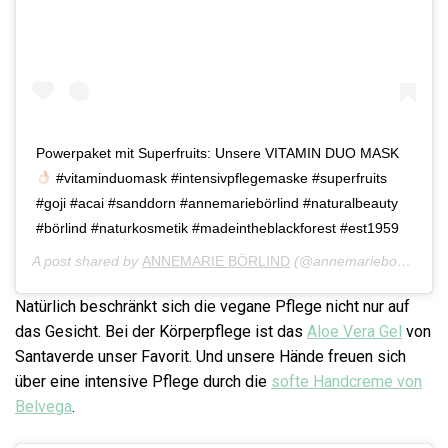
Powerpaket mit Superfruits: Unsere VITAMIN DUO MASK
#vitaminduomask #intensivpflegemaske #superfruits
#goji #acai #sanddorn #annemariebörlind #naturalbeauty
#börlind #naturkosmetik #madeintheblackforest #est1959
A post shared by
ANNEMARIE BÖRLIND
(@annemarieboerlind) on
Natürlich beschränkt sich die vegane Pflege nicht nur auf
das Gesicht. Bei der Körperpflege ist das
Aloe Vera Gel
von
Santaverde unser Favorit. Und unsere Hände freuen sich
über eine intensive Pflege durch die
softe Handcreme von
Belvega
.