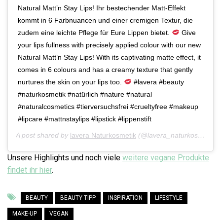
Natural Matt’n Stay Lips! Ihr bestechender Matt-Effekt
kommt in 6 Farbnuancen und einer cremigen Textur, die
zudem eine leichte Pflege für Eure Lippen bietet.
Give
your lips fullness with precisely applied colour with our new
Natural Matt’n Stay Lips! With its captivating matte effect, it
comes in 6 colours and has a creamy texture that gently
nurtures the skin on your lips too.
#lavera #beauty
#naturkosmetik #natürlich #nature #natural
#naturalcosmetics #tierversuchsfrei #crueltyfree #makeup
#lipcare #mattnstaylips #lipstick #lippenstift
A post shared by
lavera Naturkosmetik
(@lavera_naturkosmetik) on
Unsere Highlights und noch viele
weitere vegane Produkte
findet ihr hier
.
BEAUTY
BEAUTY TIPP
INSPIRATION
LIFESTYLE
MAKE-UP
VEGAN