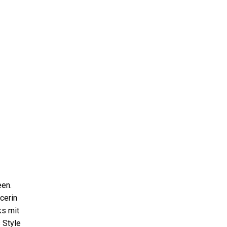
een.
cerin
ks mit
 Style