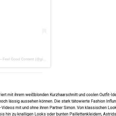
Ein Beitrag geteilt von Christiane Gina Drewalowski – Feel Good Content (@ginadrewalowski)
iert mit ihrem weißblonden Kurzhaarschnitt und coolen Outfit-Id
noch lässig aussehen können. Die stark tätowierte Fashion Influn
e“-Videos mit und ohne ihren Partner Simon. Von klassischen Loo
s hin zu knalligen Looks oder bunten Paillettenkleidern, Astrids