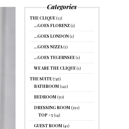
Categories
THE CLIQUE
(13)
…GOES FLORENZ
(2)
…GOES LONDON
(1)
…GOES NIZZA
(1)
…GOES TEGERNSEE
(1)
WE ARE THE CLIQUE
(1)
THE SUITE
(745)
BATHROOM
(141)
BEDROOM
(30)
DRESSING ROOM
(391)
TOP #5
(14)
GUEST ROOM
(41)