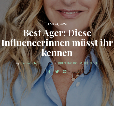
April 24, 2024
Best Ager: Diese
Influencerinnen müsst ihr
kennen
by
Franka Schmid
in
DRESSING ROOM
,
THE SUITE