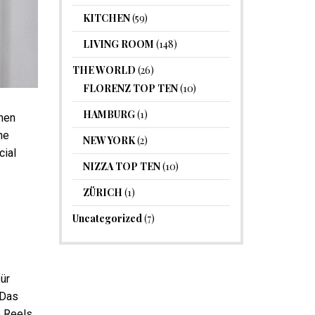
KITCHEN
(59)
LIVING ROOM
(148)
THE WORLD
(26)
FLORENZ TOP TEN
(10)
HAMBURG
(1)
ehen
ne
NEW YORK
(2)
cial
NIZZA TOP TEN
(10)
ZÜRICH
(1)
Uncategorized
(7)
ür
 Das
e Reels