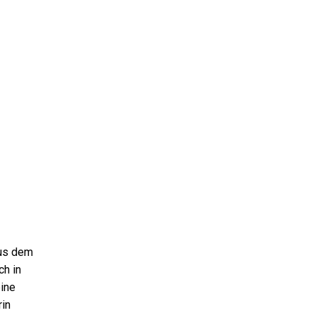
aus dem
ch in
eine
rin