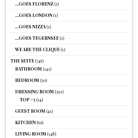
…GOES FLORENZ
(2)
…GOES LONDON
(1)
…GOES NIZZA
(1)
…GOES TEGERNSEE
(1)
WE ARE THE CLIQUE
(1)
THE SUITE
(745)
BATHROOM
(141)
BEDROOM
(30)
DRESSING ROOM
(391)
TOP #5
(14)
GUEST ROOM
(41)
KITCHEN
(59)
LIVING ROOM
(148)