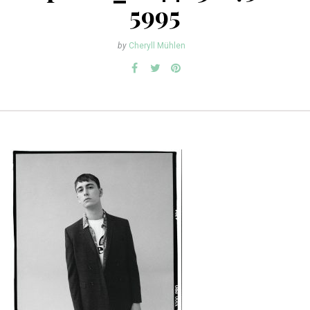
5995
by
Cheryll Mühlen