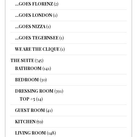
…GOES FLORENZ
(2)
…GOES LONDON
(1)
…GOES NIZZA
(1)
…GOES TEGERNSEE
(1)
WE ARE THE CLIQUE
(1)
THE SUITE
(745)
BATHROOM
(141)
BEDROOM
(30)
DRESSING ROOM
(391)
TOP #5
(14)
GUEST ROOM
(41)
KITCHEN
(59)
LIVING ROOM
(148)