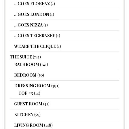
…GOES FLORENZ
(2)
…GOES LONDON
(1)
…GOES NIZZA
(1)
…GOES TEGERNSEE
(1)
WE ARE THE CLIQUE
(1)
THE SUITE
(745)
BATHROOM
(141)
BEDROOM
(30)
DRESSING ROOM
(391)
TOP #5
(14)
GUEST ROOM
(41)
KITCHEN
(59)
LIVING ROOM
(148)