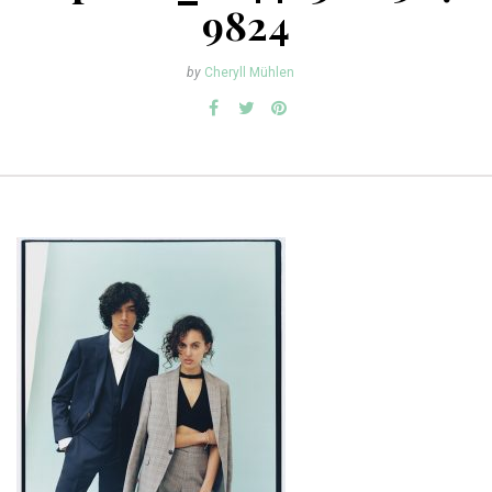
9824
by
Cheryll Mühlen