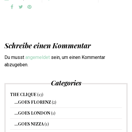
Schreibe einen Kommentar
Du musst
angemeldet
sein, um einen Kommentar
abzugeben.
Categories
THE CLIQUE
(13)
…GOES FLORENZ
(2)
…GOES LONDON
(1)
…GOES NIZZA
(1)