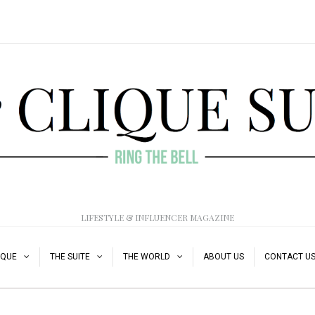
LIFESTYLE & INFLUENCER MAGAZINE
IQUE
THE SUITE
THE WORLD
ABOUT US
CONTACT U