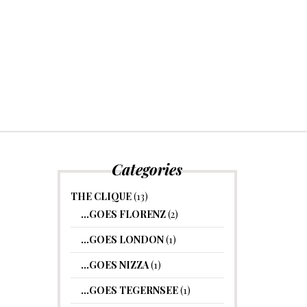
Categories
THE CLIQUE
(13)
…GOES FLORENZ
(2)
…GOES LONDON
(1)
…GOES NIZZA
(1)
…GOES TEGERNSEE
(1)