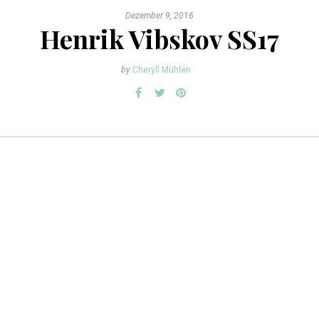
Dezember 9, 2016
Henrik Vibskov SS17
by
Cheryll Mühlen