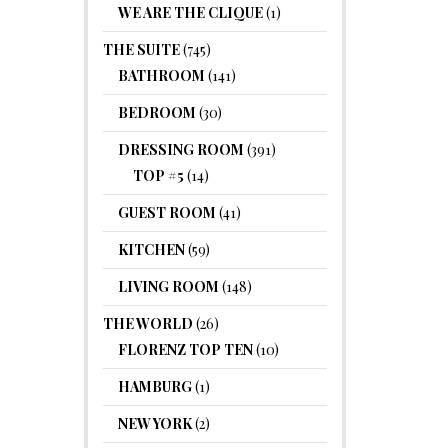
WE ARE THE CLIQUE
(1)
THE SUITE
(745)
BATHROOM
(141)
BEDROOM
(30)
DRESSING ROOM
(391)
TOP #5
(14)
GUEST ROOM
(41)
KITCHEN
(59)
LIVING ROOM
(148)
THE WORLD
(26)
FLORENZ TOP TEN
(10)
HAMBURG
(1)
NEW YORK
(2)