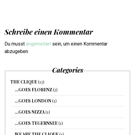
Schreibe einen Kommentar
Du musst
angemeldet
sein, um einen Kommentar
abzugeben.
Categories
THE CLIQUE
(13)
…GOES FLORENZ
(2)
…GOES LONDON
(1)
…GOES NIZZA
(1)
…GOES TEGERNSEE
(1)
WE ARE THE CLIQUE
(1)