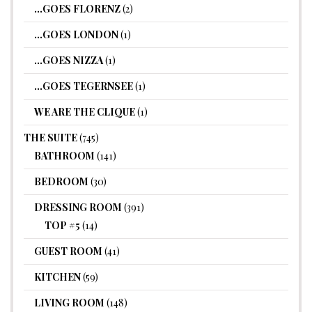
…GOES FLORENZ
(2)
…GOES LONDON
(1)
…GOES NIZZA
(1)
…GOES TEGERNSEE
(1)
WE ARE THE CLIQUE
(1)
THE SUITE
(745)
BATHROOM
(141)
BEDROOM
(30)
DRESSING ROOM
(391)
TOP #5
(14)
GUEST ROOM
(41)
KITCHEN
(59)
LIVING ROOM
(148)