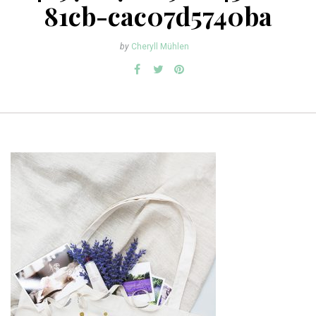
81cb-cac07d5740ba
by
Cheryll Mühlen