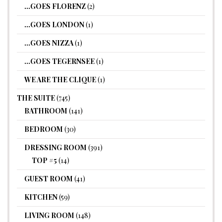
…GOES FLORENZ
(2)
…GOES LONDON
(1)
…GOES NIZZA
(1)
…GOES TEGERNSEE
(1)
WE ARE THE CLIQUE
(1)
THE SUITE
(745)
BATHROOM
(141)
BEDROOM
(30)
DRESSING ROOM
(391)
TOP #5
(14)
GUEST ROOM
(41)
KITCHEN
(59)
LIVING ROOM
(148)