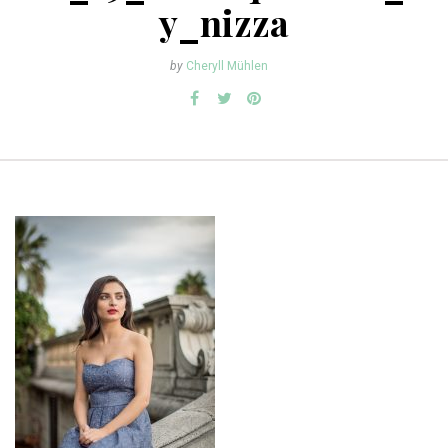
y_nizza
by
Cheryll Mühlen