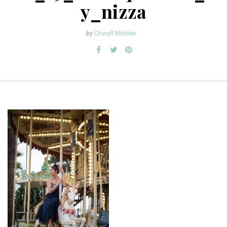
y_nizza
by
Cheryll Mühlen