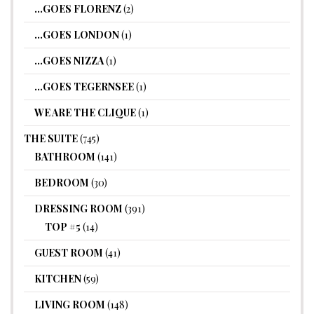
…GOES FLORENZ
(2)
…GOES LONDON
(1)
…GOES NIZZA
(1)
…GOES TEGERNSEE
(1)
WE ARE THE CLIQUE
(1)
THE SUITE
(745)
BATHROOM
(141)
BEDROOM
(30)
DRESSING ROOM
(391)
TOP #5
(14)
GUEST ROOM
(41)
KITCHEN
(59)
LIVING ROOM
(148)