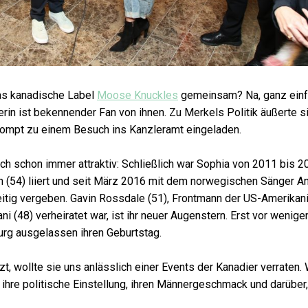
s kanadische Label
Moose Knuckles
gemeinsam? Na, ganz einf
erin ist bekennender Fan von ihnen. Zu Merkels Politik äußerte s
rompt zu einem Besuch ins Kanzleramt eingeladen.
h schon immer attraktiv: Schließlich war Sophia von 2011 bis 2
(54) liiert und seit März 2016 mit dem norwegischen Sänger A
weitig vergeben. Gavin Rossdale (51), Frontmann der US-Amerikan
i (48) verheiratet war, ist ihr neuer Augenstern. Erst vor wenig
burg ausgelassen ihren Geburtstag.
wollte sie uns anlässlich einer Events der Kanadier verraten. 
r ihre politische Einstellung, ihren Männergeschmack und darüber