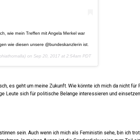
h, wie mein Treffen mit Angela Merkel war
agen wie diesen unsere @bundeskanzlerin ist.
hiathomalla) on
Sep 20, 2017 at 2:54am PDT
sch, es geht um meine Zukunft. Wie könnte ich mich da nicht für P
ge Leute sich für politische Belange interessieren und einsetze
istinnen sein. Auch wenn ich mich als Feministin sehe, bin ich tr