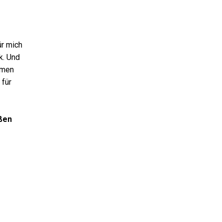
ür mich
k. Und
mmen
 für
aßen