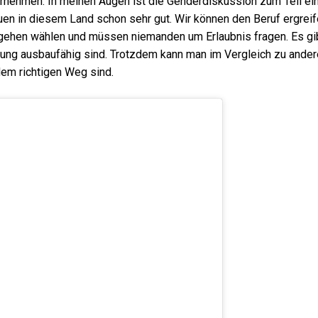
ernehmen. In meinen Augen ist die Genderdiskussion zum Teil ei
uen in diesem Land schon sehr gut. Wir können den Beruf ergreif
r gehen wählen und müssen niemanden um Erlaubnis fragen. Es gi
igung ausbaufähig sind. Trotzdem kann man im Vergleich zu ande
em richtigen Weg sind.