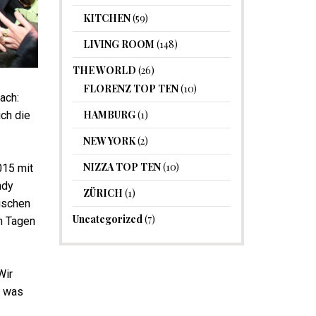
KITCHEN
(59)
LIVING ROOM
(148)
THE WORLD
(26)
FLORENZ TOP TEN
(10)
ach:
HAMBURG
(1)
ich die
NEW YORK
(2)
NIZZA TOP TEN
(10)
015 mit
ndy
ZÜRICH
(1)
ischen
Uncategorized
(7)
en Tagen
Wir
, was