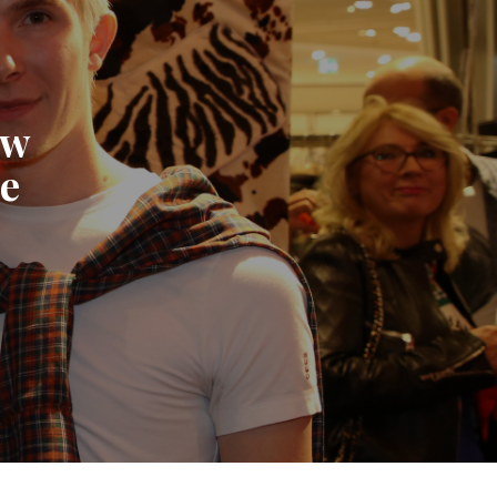
ew
se