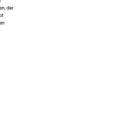
n
en, der
bt
ren