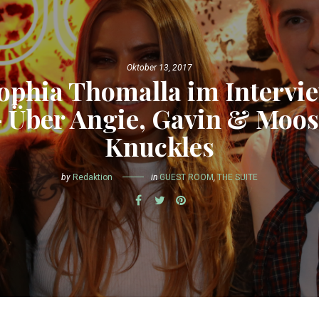
Oktober 13, 2017
ophia Thomalla im Intervi
 Über Angie, Gavin & Moo
Knuckles
by
Redaktion
in
GUEST ROOM
,
THE SUITE