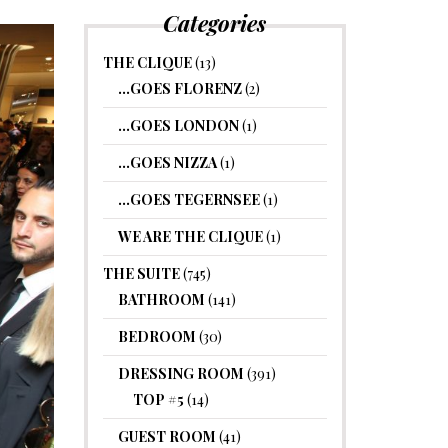
Categories
THE CLIQUE
(13)
…GOES FLORENZ
(2)
…GOES LONDON
(1)
…GOES NIZZA
(1)
…GOES TEGERNSEE
(1)
WE ARE THE CLIQUE
(1)
THE SUITE
(745)
BATHROOM
(141)
BEDROOM
(30)
DRESSING ROOM
(391)
TOP #5
(14)
GUEST ROOM
(41)