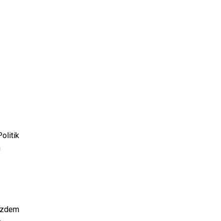
olitik
n
otzdem