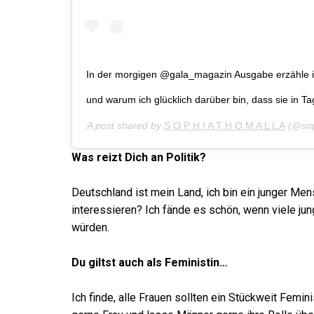
In der morgigen @gala_magazin Ausgabe erzähle ic
und warum ich glücklich darüber bin, dass sie in T
A post shared by
S O P H I A T H O M A L L A
(@sop
Was reizt Dich an Politik?
Deutschland ist mein Land, ich bin ein junger Men
interessieren? Ich fände es schön, wenn viele jun
würden.
Du giltst auch als Feministin…
Ich finde, alle Frauen sollten ein Stückweit Femin