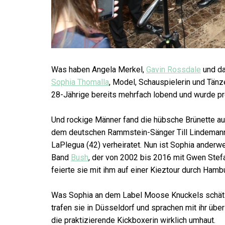
Was haben Angela Merkel,
Gavin Rossdale
und da
Sophia Thomalla
, Model, Schauspielerin und Tänz
28-Jährige bereits mehrfach lobend und wurde p
Und rockige Männer fand die hübsche Brünette auc
dem deutschen Rammstein-Sänger Till Lindemann 
LaPlegua (42) verheiratet. Nun ist Sophia ander
Band
Bush
, der von 2002 bis 2016 mit Gwen Stefan
feierte sie mit ihm auf einer Kieztour durch Ham
Was Sophia an dem Label Moose Knuckels schätzt, 
trafen sie in Düsseldorf und sprachen mit ihr übe
die praktizierende Kickboxerin wirklich umhaut.