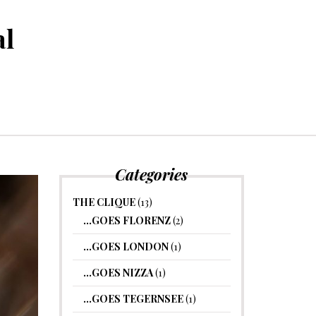
al
Categories
THE CLIQUE
(13)
…GOES FLORENZ
(2)
…GOES LONDON
(1)
…GOES NIZZA
(1)
…GOES TEGERNSEE
(1)