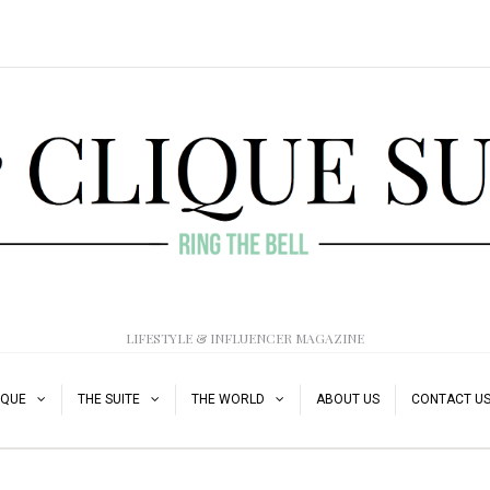
LIFESTYLE & INFLUENCER MAGAZINE
IQUE
THE SUITE
THE WORLD
ABOUT US
CONTACT U