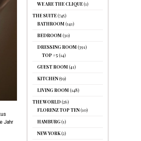
WE ARE THE CLIQUE
(1)
THE SUITE
(745)
BATHROOM
(141)
BEDROOM
(30)
DRESSING ROOM
(391)
TOP #5
(14)
GUEST ROOM
(41)
KITCHEN
(59)
LIVING ROOM
(148)
THE WORLD
(26)
FLORENZ TOP TEN
(10)
kus
HAMBURG
(1)
e Jahr
NEW YORK
(2)