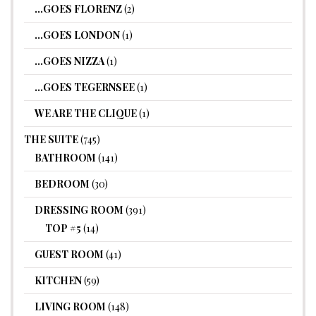
…GOES FLORENZ
(2)
…GOES LONDON
(1)
…GOES NIZZA
(1)
…GOES TEGERNSEE
(1)
WE ARE THE CLIQUE
(1)
THE SUITE
(745)
BATHROOM
(141)
BEDROOM
(30)
DRESSING ROOM
(391)
TOP #5
(14)
GUEST ROOM
(41)
KITCHEN
(59)
LIVING ROOM
(148)