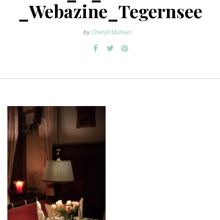
_Webazine_Tegernsee
by
Cheryll Mühlen