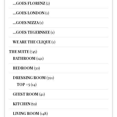
…GOES FLORENZ
(2)
…GOES LONDON
(1)
…GOES NIZZA
(1)
…GOES TEGERNSEE
(1)
WE ARE THE CLIQUE
(1)
THE SUITE
(745)
BATHROOM
(141)
BEDROOM
(30)
DRESSING ROOM
(391)
TOP #5
(14)
GUEST ROOM
(41)
KITCHEN
(59)
LIVING ROOM
(148)