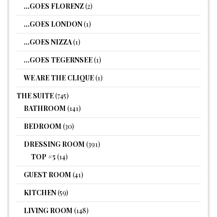
…GOES FLORENZ
(2)
…GOES LONDON
(1)
…GOES NIZZA
(1)
…GOES TEGERNSEE
(1)
WE ARE THE CLIQUE
(1)
THE SUITE
(745)
BATHROOM
(141)
BEDROOM
(30)
DRESSING ROOM
(391)
TOP #5
(14)
GUEST ROOM
(41)
KITCHEN
(59)
LIVING ROOM
(148)