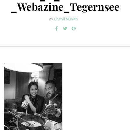
_Webazine_Tegernsee
by
Cheryll Mühlen