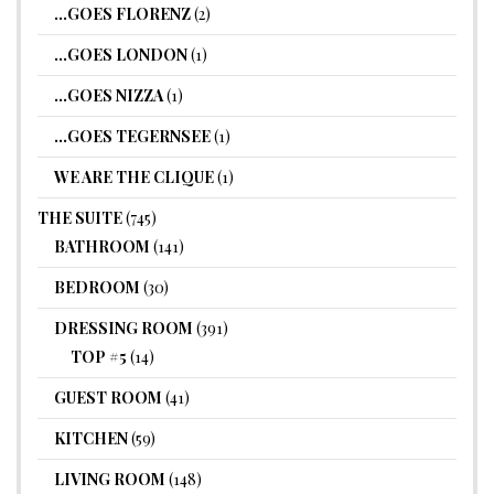
…GOES FLORENZ
(2)
…GOES LONDON
(1)
…GOES NIZZA
(1)
…GOES TEGERNSEE
(1)
WE ARE THE CLIQUE
(1)
THE SUITE
(745)
BATHROOM
(141)
BEDROOM
(30)
DRESSING ROOM
(391)
TOP #5
(14)
GUEST ROOM
(41)
KITCHEN
(59)
LIVING ROOM
(148)