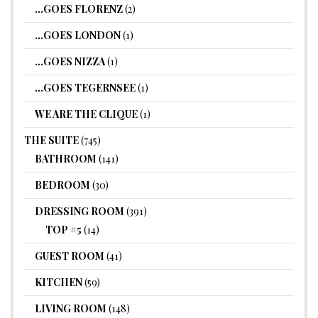
…GOES FLORENZ
(2)
…GOES LONDON
(1)
…GOES NIZZA
(1)
…GOES TEGERNSEE
(1)
WE ARE THE CLIQUE
(1)
THE SUITE
(745)
BATHROOM
(141)
BEDROOM
(30)
DRESSING ROOM
(391)
TOP #5
(14)
GUEST ROOM
(41)
KITCHEN
(59)
LIVING ROOM
(148)