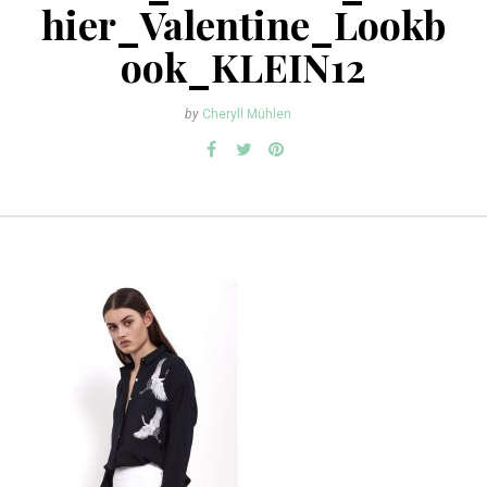
hier_Valentine_Lookb
ook_KLEIN12
by
Cheryll Mühlen