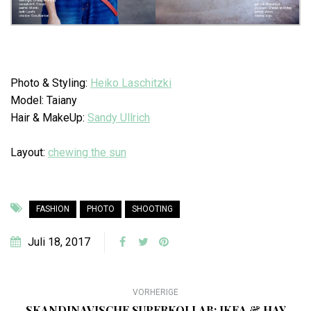
Photo & Styling:
Heiko Laschitzki
Model: Taiany
Hair & MakeUp:
Sandy Ullrich
Layout:
chewing the sun
FASHION
PHOTO
SHOOTING
Juli 18, 2017
VORHERIGE
SKANDINAVISCHE SUPERKOLLAB: IKEA & HAY