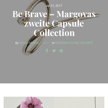
Juli 21, 2017
Be Brave – Margovas
zweite Capsule
Collection
by
Cheryll Mühlen
in
DRESSING ROOM
,
THE SUITE