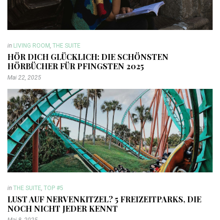
in
LIVING ROOM
,
THE SUITE
HÖR DICH GLÜCKLICH: DIE SCHÖNSTEN
HÖRBÜCHER FÜR PFINGSTEN 2025
Mai 22, 2025
in
THE SUITE
,
TOP #5
LUST AUF NERVENKITZEL? 5 FREIZEITPARKS, DIE
NOCH NICHT JEDER KENNT
Mai 8, 2025