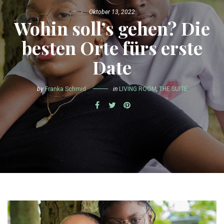
Oktober 13, 2022
Wohin soll’s gehen? Die
besten Orte fürs erste
Date
by
Franka Schmid
in
LIVING ROOM
,
THE SUITE