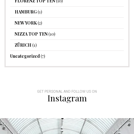
FLORENZ TOP TEN
(10)
HAMBURG
(1)
NEW YORK
(2)
NIZZA TOP TEN
(10)
ZÜRICH
(1)
Uncategorized
(7)
GET PERSONAL AND FOLLOW US ON
Instagram