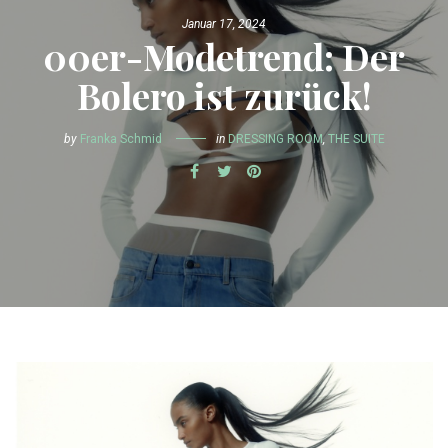
Januar 17, 2024
00er-Modetrend: Der
Bolero ist zurück!
by
Franka Schmid
in
DRESSING ROOM
,
THE SUITE