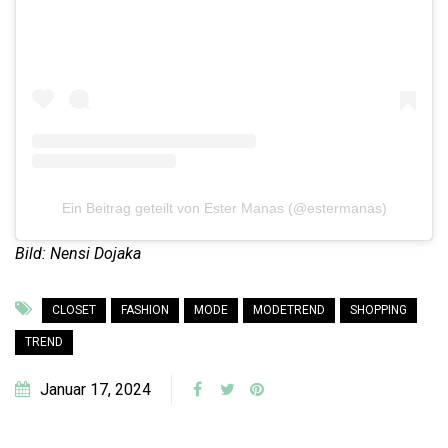
Ein Beitrag geteilt von Ester Manas (@estermanas)
Bild: Nensi Dojaka
CLOSET
FASHION
MODE
MODETREND
SHOPPING
TREND
Januar 17, 2024