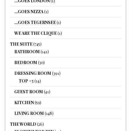
…GOES LONDON
(1)
…GOES NIZZA
(1)
…GOES TEGERNSEE
(1)
WE ARE THE CLIQUE
(1)
THE SUITE
(745)
BATHROOM
(141)
BEDROOM
(30)
DRESSING ROOM
(391)
TOP #5
(14)
GUEST ROOM
(41)
KITCHEN
(59)
LIVING ROOM
(148)
THE WORLD
(26)