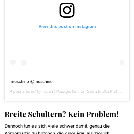
View this post on Instagram
moschino @moschino
A post shared by
Kaia
(@kaiagerber) on
Sep 19, 2019 at 2:32pm PDT
Breite Schultern? Kein Problem!
Dennoch tun es sich viele schwer damit, genau die
Körperpartie zu betonen, die einer Frau als zierlich