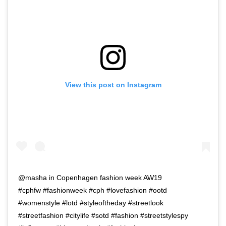
View this post on Instagram
@masha in Copenhagen fashion week AW19⠀⠀ ⠀⠀
#cphfw #fashionweek #cph #lovefashion #ootd
#womenstyle #lotd #styleoftheday #streetlook
#streetfashion #citylife #sotd #fashion #streetstylespy