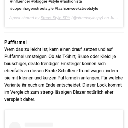
#influencer #blogger #style #fashionista
#copenhagenstreetstyle #fashionweekstreetstyle
A post shared by
Street Style SPY
(@streetstylespy) on
Jul 12, 2019 at 3:06am PDT
Puffärmel
Wem das zu leicht ist, kann einen drauf setzen und auf
Puffärmel umsteigen. Ob als T-Shirt, Bluse oder Kleid: je
bauschiger, desto trendiger. Einsteiger können sich
ebenfalls an diesen Breite Schultern-Trend wagen, indem
sie mit kleinen und kurzen Puffärmeln anfangen. Für welche
Variante ihr euch am Ende entscheidet: Dieser Look kommt
im Vergleich zum streng-lässigen Blazer natürlich eher
verspielt daher.