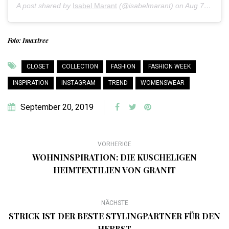
A post shared by
Isabel Marant
(@isabelmarant) on
Aug 7, 2019 at 9:06am PDT
Foto: Imaxtree
CLOSET
COLLECTION
FASHION
FASHION WEEK
INSPIRATION
INSTAGRAM
TREND
WOMENSWEAR
September 20, 2019
VORHERIGE
WOHNINSPIRATION: DIE KUSCHELIGEN
HEIMTEXTILIEN VON GRANIT
NÄCHSTE
STRICK IST DER BESTE STYLINGPARTNER FÜR DEN
HERBST