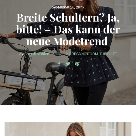
September 20, 2019
Breite Schultern? Ja,
bitte! – Das kann der
neue Modetrend
by
Cheryll Mühlen
in
DRESSING ROOM
,
THE SUITE