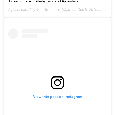
Bronx in here… #babyhairs and #ponytails
A post shared by
Jennifer Lopez
(@jlo) on
Dec 5, 2019 at 7:03pm PST
View this post on Instagram