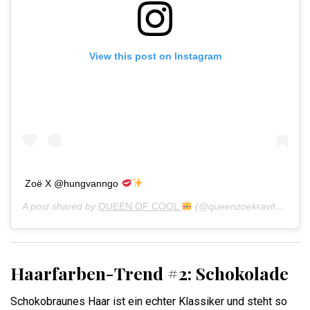
View this post on Instagram
Zoë X @hungvanngo
A post shared by
QUEEN OF COOL
(@queenzoekravitz) on
Ja
Haarfarben-Trend #2: Schokolade
Schokobraunes Haar ist ein echter Klassiker und steht so