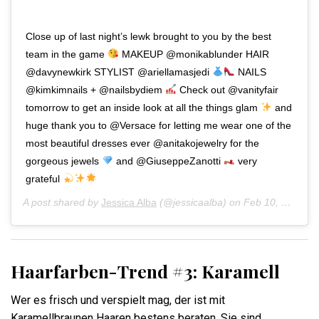
Close up of last night’s lewk brought to you by the best
team in the game
MAKEUP @monikablunder HAIR
@davynewkirk STYLIST @ariellamasjedi
NAILS
@kimkimnails + @nailsbydiem
Check out @vanityfair
tomorrow to get an inside look at all the things glam
and
huge thank you to @Versace for letting me wear one of the
most beautiful dresses ever @anitakojewelry for the
gorgeous jewels
and @GiuseppeZanotti
very
grateful
A post shared by
Jessica Alba
(@jessicaalba) on
Feb 10, 2020 at 2:11pm PST
Haarfarben-Trend #3: Karamell
Wer es frisch und verspielt mag, der ist mit
Karamellbraunen Haaren bestens beraten. Sie sind