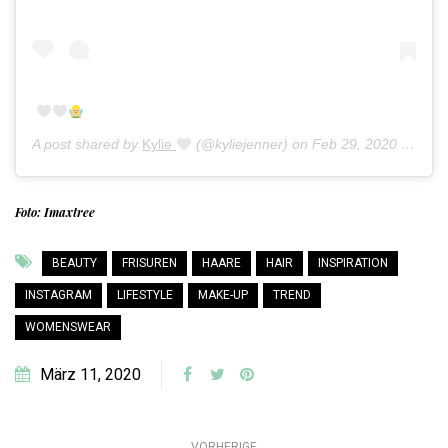
A post shared by
Kylie
(@kyliejenner) on
Feb 29, 2020 at 4:08pm PST
Foto: Imaxtree
BEAUTY
FRISUREN
HAARE
HAIR
INSPIRATION
INSTAGRAM
LIFESTYLE
MAKE-UP
TREND
WOMENSWEAR
März 11, 2020
VORHERIGE