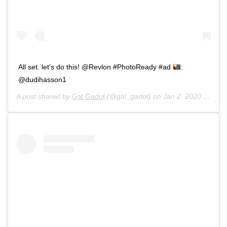
All set. let's do this! @Revlon #PhotoReady #ad
:
@dudihasson1
A post shared by
Gal Gadot
(@gal_gadot) on
Jan 2, 2020 at 8:33am PST