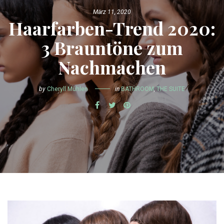
März 11, 2020
Haarfarben-Trend 2020:
3 Brauntöne zum
Nachmachen
by
Cheryll Mühlen
in
BATHROOM
,
THE SUITE