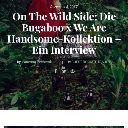
Dezember 8, 2017
On The Wild Side: Die
Bugaboo x We Are
Handsome-Kollektion –
Ein Interview
by
Vanessa Pecherski
in
GUEST ROOM
,
THE SUITE