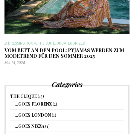
in
DRESSING ROOM
,
THE SUITE
,
UNCATEGORIZED
VOM BETT AN DEN POOL: PYJAMAS WERDEN ZUM
MODETREND FÜR DEN SOMMER 2025
Mai 14, 2025
Categories
THE CLIQUE
(13)
…GOES FLORENZ
(2)
…GOES LONDON
(1)
…GOES NIZZA
(1)