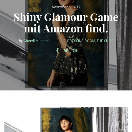
November 8, 2017
Shiny Glamour Game
mit Amazon find.
by
Cheryll Mühlen
in
DRESSING ROOM
,
THE SUITE