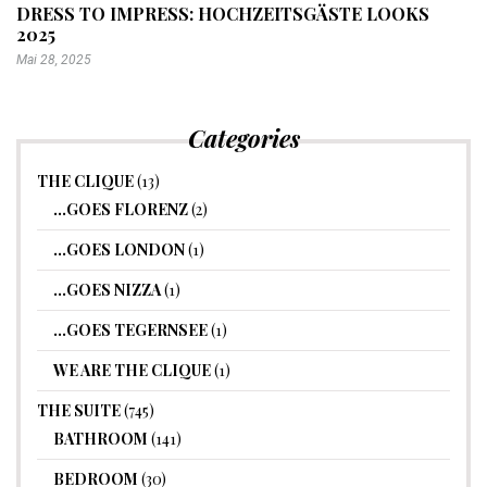
DRESS TO IMPRESS: HOCHZEITSGÄSTE LOOKS
2025
Mai 28, 2025
Categories
THE CLIQUE
(13)
…GOES FLORENZ
(2)
…GOES LONDON
(1)
…GOES NIZZA
(1)
…GOES TEGERNSEE
(1)
WE ARE THE CLIQUE
(1)
THE SUITE
(745)
BATHROOM
(141)
BEDROOM
(30)