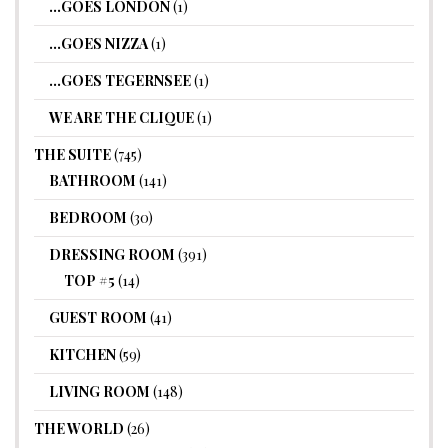
…GOES LONDON
(1)
…GOES NIZZA
(1)
…GOES TEGERNSEE
(1)
WE ARE THE CLIQUE
(1)
THE SUITE
(745)
BATHROOM
(141)
BEDROOM
(30)
DRESSING ROOM
(391)
TOP #5
(14)
GUEST ROOM
(41)
KITCHEN
(59)
LIVING ROOM
(148)
THE WORLD
(26)