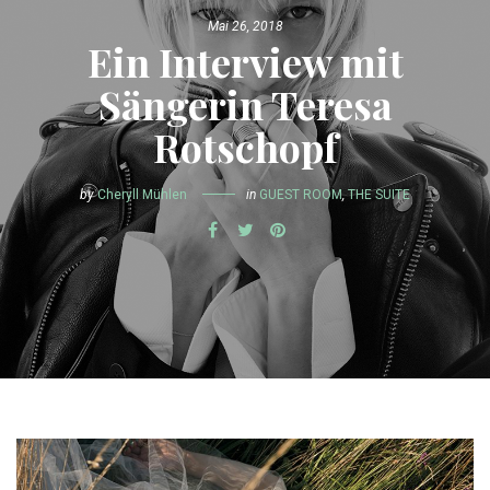
Mai 26, 2018
Ein Interview mit
Sängerin Teresa
Rotschopf
by
Cheryll Mühlen
in
GUEST ROOM
,
THE SUITE