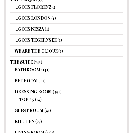
…GOES FLORENZ
(2)
…GOES LONDON
(1)
…GOES NIZZA
(1)
…GOES TEGERNSEE
(1)
WE ARE THE CLIQUE
(1)
THE SUITE
(745)
BATHROOM
(141)
BEDROOM
(30)
DRESSING ROOM
(391)
TOP #5
(14)
GUEST ROOM
(41)
KITCHEN
(59)
LIVING ROOM
(148)