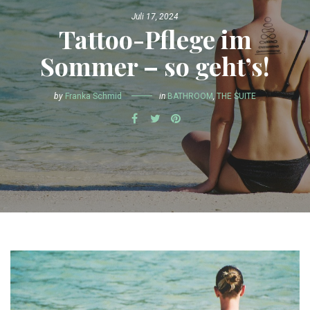
Juli 17, 2024
Tattoo-Pflege im
Sommer – so geht’s!
by
Franka Schmid
in
BATHROOM
,
THE SUITE