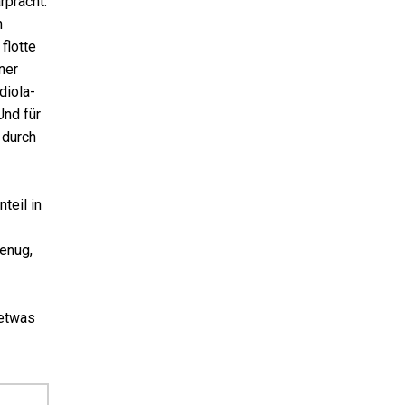
rpracht.
n
flotte
ner
diola-
Und für
 durch
teil in
enug,
 etwas