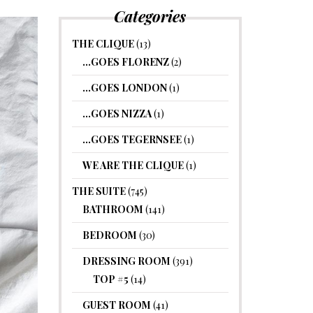
Categories
THE CLIQUE
(13)
…GOES FLORENZ
(2)
…GOES LONDON
(1)
…GOES NIZZA
(1)
…GOES TEGERNSEE
(1)
WE ARE THE CLIQUE
(1)
THE SUITE
(745)
BATHROOM
(141)
BEDROOM
(30)
DRESSING ROOM
(391)
TOP #5
(14)
GUEST ROOM
(41)