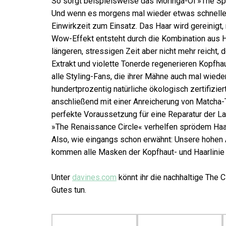
So sorgt beispielsweise das Moringa-Öl »The Spotl
Und wenn es morgens mal wieder etwas schneller
Einwirkzeit zum Einsatz. Das Haar wird gereinigt, 
Wow-Effekt entsteht durch die Kombination aus H
längeren, stressigen Zeit aber nicht mehr reicht, 
Extrakt und violette Tonerde regenerieren Kopfha
alle Styling-Fans, die ihrer Mähne auch mal wiede
hundertprozentig natürliche ökologisch zertifizi
anschließend mit einer Anreicherung von Matcha-Te
perfekte Voraussetzung für eine Reparatur der La
»The Renaissance Circle« verhelfen sprödem Haar
Also, wie eingangs schon erwähnt: Unsere hohen 
kommen alle Masken der Kopfhaut- und Haarlinie 
Unter
davines.com
könnt ihr die nachhaltige The 
Gutes tun.