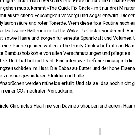
ight Circle« durch verschiedene Proteine für eine brillante Haa
 gehen muss, kommt »The Quick Fix Circle« mit nur drei Minute
mit ausreichend Feuchtigkeit versorgt und sogar entwirrt. Dieser 
ylauronsäure und roter Tonerde. Wem diese fixe Routine nach ei
der lädt seine Batterien mit »The Wake Up Circle« wieder auf. Rho
ut sowie Haare und sorgen für erneute Spannkraft und Volumen. 
r eine Pause gönnen wollen: »The Purity Circle« befreit das Haar
erte Bambusholzkohle von allen Verschmutzungen und pflegt es
e. Und last but not least: Eine intensive Tiefenreinigung ist die
ngzeitschäden im Haar. Die Babassu-Butter und der hohe Eisenan
 zu einer gesünderen Struktur und Fülle.
Ansprüchen werden mühelos erfüllt. Und als sei das noch nicht g
in einer CO
-neutralen Verpackung.
2
Circle Chronicles Haarlinie von Davines shoppen und eurem Haar