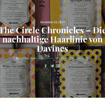
November 24, 2017
The Circle Chronicles – Di
nachhaltige Haarlinie von
Davines
by
Rachel Siekmeyer
in
BATHROOM
,
THE SUITE