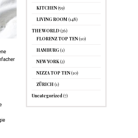
KITCHEN
(59)
LIVING ROOM
(148)
THE WORLD
(26)
FLORENZ TOP TEN
(10)
HAMBURG
(1)
ene
nfacher
NEW YORK
(2)
NIZZA TOP TEN
(10)
ZÜRICH
(1)
Uncategorized
(7)
e
gie