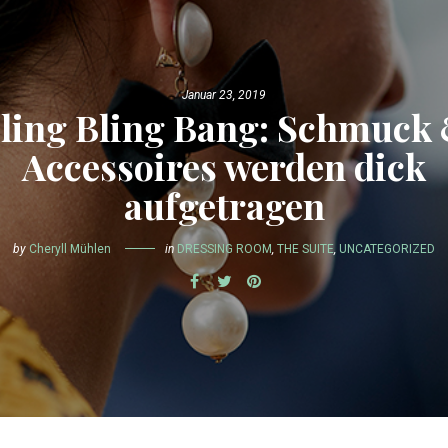
Januar 23, 2019
ling Bling Bang: Schmuck
Accessoires werden dick
aufgetragen
by
Cheryll Mühlen
in
DRESSING ROOM
,
THE SUITE
,
UNCATEGORIZED