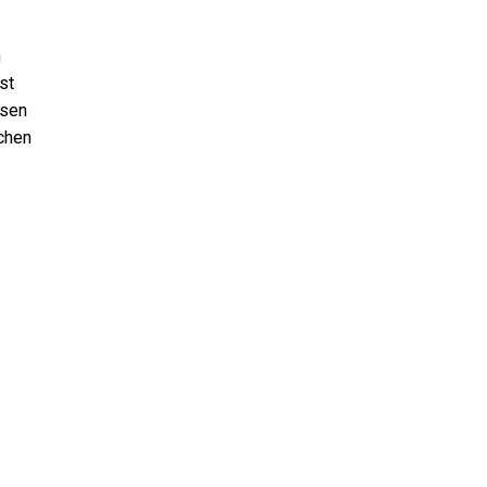
n
st
ssen
ichen