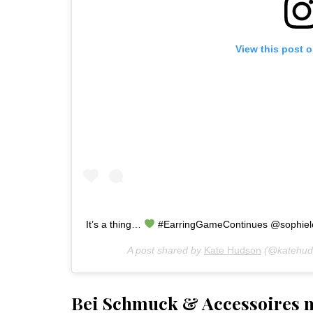
View this post 
It’s a thing…
#EarringGameContinues @sophiel
A post shared by
Kate Hudson
(@katehud
Bei Schmuck & Accessoires 