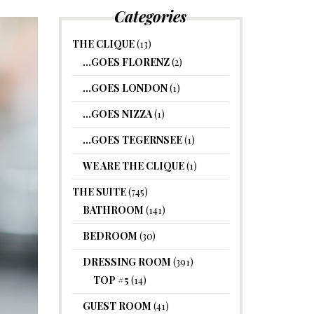
Categories
THE CLIQUE
(13)
…GOES FLORENZ
(2)
…GOES LONDON
(1)
…GOES NIZZA
(1)
…GOES TEGERNSEE
(1)
WE ARE THE CLIQUE
(1)
THE SUITE
(745)
BATHROOM
(141)
BEDROOM
(30)
DRESSING ROOM
(391)
TOP #5
(14)
GUEST ROOM
(41)