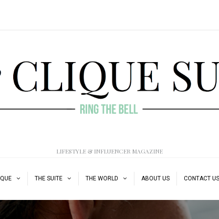
LIFESTYLE & INFLUENCER MAGAZINE
IQUE
THE SUITE
THE WORLD
ABOUT US
CONTACT U