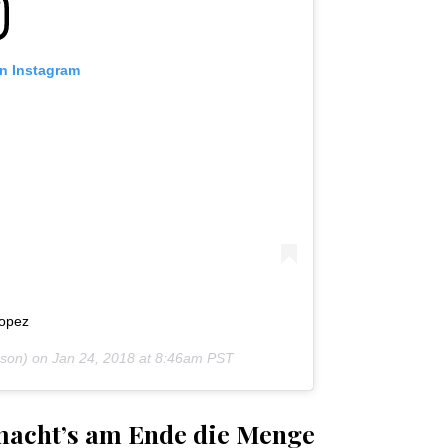
on Instagram
opez
son) on
Jan 24, 2018 at 8:46am PST
macht’s am Ende die Menge