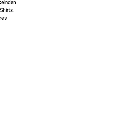
kelnden
Shirts.
ares