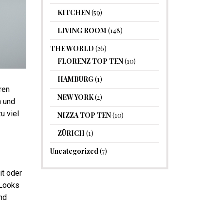
KITCHEN
(59)
LIVING ROOM
(148)
THE WORLD
(26)
FLORENZ TOP TEN
(10)
HAMBURG
(1)
ren
NEW YORK
(2)
n und
u viel
NIZZA TOP TEN
(10)
ZÜRICH
(1)
Uncategorized
(7)
it oder
 Looks
nd