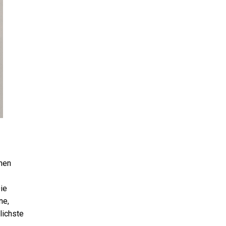
chen
ie
ne,
lichste