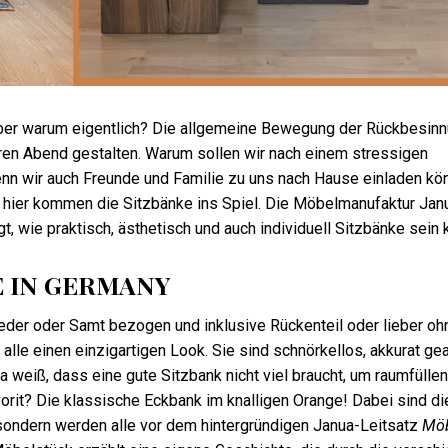
Aber warum eigentlich? Die allgemeine Bewegung der Rückbesin
seren Abend gestalten. Warum sollen wir nach einem stressigen
wenn wir auch Freunde und Familie zu uns nach Hause einladen k
nd hier kommen die Sitzbänke ins Spiel. Die Möbelmanufaktur Jan
t, wie praktisch, ästhetisch und auch individuell Sitzbänke sein 
 IN GERMANY
der oder Samt bezogen und inklusive Rückenteil oder lieber oh
le einen einzigartigen Look. Sie sind schnörkellos, akkurat gea
 weiß, dass eine gute Sitzbank nicht viel braucht, um raumfülle
vorit? Die klassische Eckbank im knalligen Orange! Dabei sind di
sondern werden alle vor dem hintergründigen Janua-Leitsatz
Möb