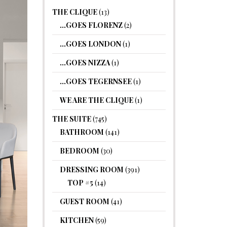
THE CLIQUE
(13)
…GOES FLORENZ
(2)
…GOES LONDON
(1)
…GOES NIZZA
(1)
…GOES TEGERNSEE
(1)
WE ARE THE CLIQUE
(1)
THE SUITE
(745)
BATHROOM
(141)
BEDROOM
(30)
DRESSING ROOM
(391)
TOP #5
(14)
GUEST ROOM
(41)
KITCHEN
(59)