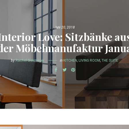
Juni 20, 2018
Interior Love: Sitzbänke au
der Möbelmanufaktur Janu
by
Rachel Siekmeyer
in
KITCHEN
,
LIVING ROOM
,
THE SUITE