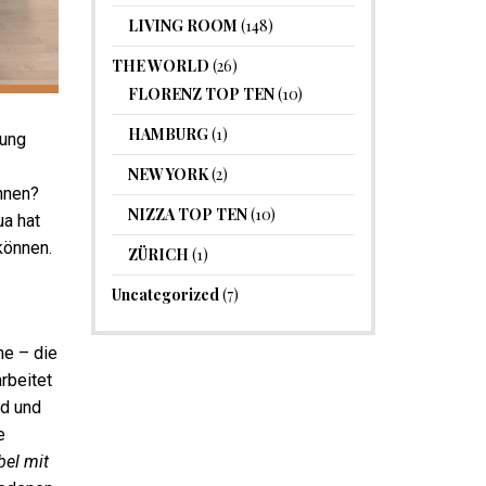
LIVING ROOM
(148)
THE WORLD
(26)
FLORENZ TOP TEN
(10)
HAMBURG
(1)
nung
NEW YORK
(2)
önnen?
NIZZA TOP TEN
(10)
ua hat
können.
ZÜRICH
(1)
Uncategorized
(7)
ne – die
rbeitet
nd und
e
el mit