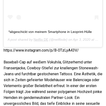
*abgeschickt von meinem Smartphone in Leoprint-Hülle
A post shared by
Netflix DE
(@netflixde) on
Apr 3, 2020 at 9:08am PDT
https://www.instagram.com/p/B-0TzLyA43V/
Baseball-Cap auf weißem Vokuhila, Glitzerhemd unter
Fransenjacke, Cowboy-Stiefel zur knallengen Stonewash-
Jeans und furchtbar gestochenen Tattoos. Eine Ästhetik, die
sich in Zeiten gefeierter Modehäuser wie Balenciaga oder
Vetements großer Beliebtheit erfreut. In einer der ersten
Folgen trägt Joe während seiner polygamen Hochzeit pinke
Hemden im genderneutralen Partner-Look. Ein
unvergessliches Bild, das tiefe Einblicke in seine sexuelle