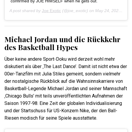
confirmed by JOE HIMSELF when he gets out.‬
A post shared by
Joe Exotic
(@joe_exotic) on
May 24, 2020 at 3:58pm PDT
Michael Jordan und die Rückkehr
des Basketball Hypes
Über keine andere Sport-Doku wird derzeit wohl mehr
diskutiert als über ‚The Last Dance’. Damit ist nicht etwa der
00er-Tanzfilm mit Julia Stiles gemeint, sondern vielmehr
der nostalgische Rückblick auf die Wahnsinnskarriere von
Basketball-Legende Michael Jordan und seiner Mannschaft
‚Chicago Bulls’ mit teils unveröffentlichten Aufnahmen der
Saison 1997-98. Eine Zeit der globalen Individualisierung
und der Startschuss für US-Konzern Nike, der den Ball-
Riesen modisch für seine Spiele ausstattete.