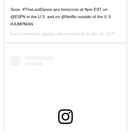
Soon. #TheLastDance airs tomorrow at 9pm EST on
@ESPN in the U.S. and on @Netflix outside of the U.S.
#JUMPMAN
A post shared by
Jordan
(@jumpman23) on
Apr 18, 2020 at 12:23pm PDT