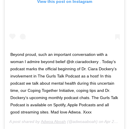
View this post on Instagram
Beyond proud, such an important conversation with a
woman I admire beyond belief @dr.ciaradockery . Today’s
podcast marks the official beginning of Dr. Ciara Dockery’s
involvement in The Gurls Talk Podcast as a host! In this
podcast we talk about mental health during this uncertain
time, our Coping Together Initiative, coping tips and Dr.
Dockery’s upcoming monthly podcast chats. The Gurls Talk
Podcast is available on Spotify, Apple Podcasts and all
good streaming sites. Mad love Adwoa. Xxxx
A post shared by
Adwoa Aboah
(@adwoaaboah) on
Apr 23, 2020 at 8:55am PDT