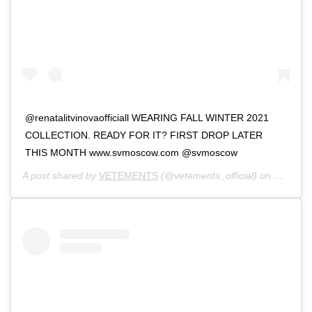
@renatalitvinovaofficiall WEARING FALL WINTER 2021
COLLECTION. READY FOR IT? FIRST DROP LATER
THIS MONTH www.svmoscow.com @svmoscow
A post shared by
VETEMENTS
(@vetements_official) on
May 19,