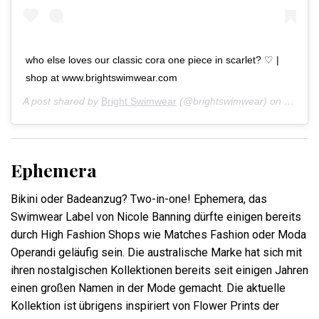
who else loves our classic cora one piece in scarlet? ♡ |
shop at www.brightswimwear.com
A post shared by
Bright Swimwear
(@brightswimwear) on
Mar 13
Ephemera
Bikini oder Badeanzug? Two-in-one! Ephemera, das
Swimwear Label von Nicole Banning dürfte einigen bereits
durch High Fashion Shops wie Matches Fashion oder Moda
Operandi geläufig sein. Die australische Marke hat sich mit
ihren nostalgischen Kollektionen bereits seit einigen Jahren
einen großen Namen in der Mode gemacht. Die aktuelle
Kollektion ist übrigens inspiriert von Flower Prints der