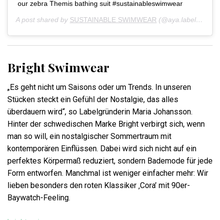
our zebra Themis bathing suit #sustainableswimwear
A post shared by
SUSTAINABLE SWIMWEAR
(@aya.label) on
Ma
Bright Swimwear
„Es geht nicht um Saisons oder um Trends. In unseren
Stücken steckt ein Gefühl der Nostalgie, das alles
überdauern wird“, so Labelgründerin Maria Johansson.
Hinter der schwedischen Marke Bright verbirgt sich, wenn
man so will, ein nostalgischer Sommertraum mit
kontemporären Einflüssen. Dabei wird sich nicht auf ein
perfektes Körpermaß reduziert, sondern Bademode für jede
Form entworfen. Manchmal ist weniger einfacher mehr: Wir
lieben besonders den roten Klassiker ‚Cora’ mit 90er-
Baywatch-Feeling.