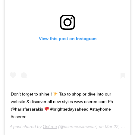
View this post on Instagram
Don’t forget to shine !
Tap to shop or dive into our
website & discover all new styles www.oseree.com Ph
@harisfarsarakis
#brighterdaysahead #stayhome
#oseree
A post shared by
Oséree
(@osereeswimwear) on
Mar 22, 2020 at 4:44am PDT