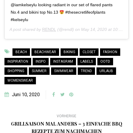
@iamkelseylu looking radiant in our set of flared pants
No.4 and bikini top No.13
#thesecretlifeofplants
#kelseylu
A post shared by
RENDL
(@rendl) on
May 14, 2020 at 10:29am PDT
BEACH
BEACHWEAR
BIKINIS
CLOSET
FASHION
INSPIRATION
INSPO
INSTAGRAM
LABELS
OOTD
SHOPPING
SUMMER
SWIMWEAR
TREND
URLAUB
WOMENSWEAR
Juni 10, 2020
VORHERIGE
GRILLSAISON MAL ANDERS – 3 EINFACHE BBQ
REZEPTE ZUM NACHMACHEN