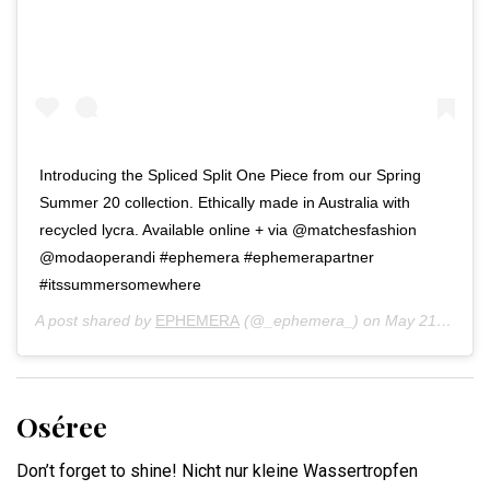
Introducing the Spliced Split One Piece from our Spring
Summer 20 collection. Ethically made in Australia with
recycled lycra. Available online + via @matchesfashion
@modaoperandi #ephemera #ephemerapartner
#itssummersomewhere
A post shared by
EPHEMERA
(@_ephemera_) on
May 21, 2020 at 2:10pm PDT
Oséree
Don’t forget to shine! Nicht nur kleine Wassertropfen