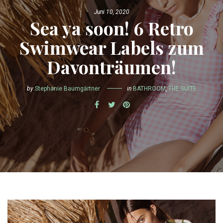
Juni 10, 2020
Sea ya soon! 6 Retro
Swimwear Labels zum
Davonträumen!
by
Stephanie Baumgärtner
in
BATHROOM
,
THE SUITE