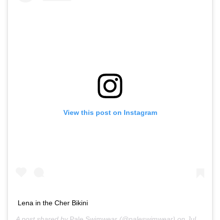
View this post on Instagram
Lena in the Cher Bikini
A post shared by
Pale Swimwear
(@paleswimwear) on
Jul 3, 2019 at 4:26am PDT