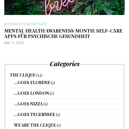
in
LIVING ROOM
,
THE SUITE
MENTAL HEALTH AWARENESS MONTH: SELF-CARE
APPS FÜR PSYCHISCHE GESUNDHEIT
Mai 11, 2022
Categories
THE CLIQUE
(13)
…GOES FLORENZ
(2)
…GOES LONDON
(1)
…GOES NIZZA
(1)
…GOES TEGERNSEE
(1)
WE ARE THE CLIQUE
(1)