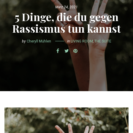
März 24, 2021
5 Dinge, die du gegen
Rassismus tun kannst
by
Cheryll Mühlen
in
LIVING ROOM
,
THE SUITE