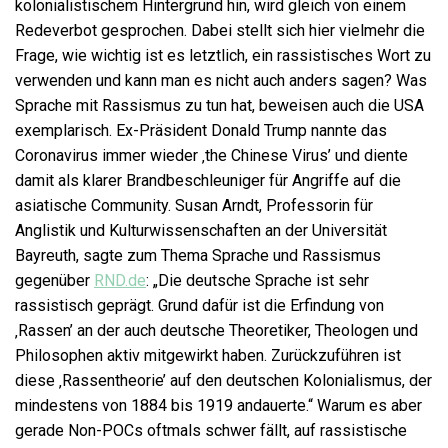
kolonialistischem Hintergrund hin, wird gleich von einem
Redeverbot gesprochen. Dabei stellt sich hier vielmehr die
Frage, wie wichtig ist es letztlich, ein rassistisches Wort zu
verwenden und kann man es nicht auch anders sagen? Was
Sprache mit Rassismus zu tun hat, beweisen auch die USA
exemplarisch. Ex-Präsident Donald Trump nannte das
Coronavirus immer wieder ‚the Chinese Virus’ und diente
damit als klarer Brandbeschleuniger für Angriffe auf die
asiatische Community. Susan Arndt, Professorin für
Anglistik und Kulturwissenschaften an der Universität
Bayreuth, sagte zum Thema Sprache und Rassismus
gegenüber
RND.de
: „Die deutsche Sprache ist sehr
rassistisch geprägt. Grund dafür ist die Erfindung von
‚Rassen’ an der auch deutsche Theoretiker, Theologen und
Philosophen aktiv mitgewirkt haben. Zurückzuführen ist
diese ‚Rassentheorie’ auf den deutschen Kolonialismus, der
mindestens von 1884 bis 1919 andauerte.“ Warum es aber
gerade Non-POCs oftmals schwer fällt, auf rassistische