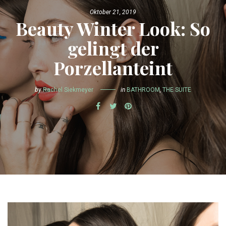
Oktober 21, 2019
Beauty Winter Look: So
gelingt der
Porzellanteint
by
Rachel Siekmeyer
in
BATHROOM
,
THE SUITE