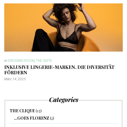
in
DRESSING ROOM
,
THE SUITE
INKLUSIVE LINGERIE-MARKEN, DIE DIVERSITÄT
FÖRDERN
März 14, 2025
Categories
THE CLIQUE
(13)
…GOES FLORENZ
(2)