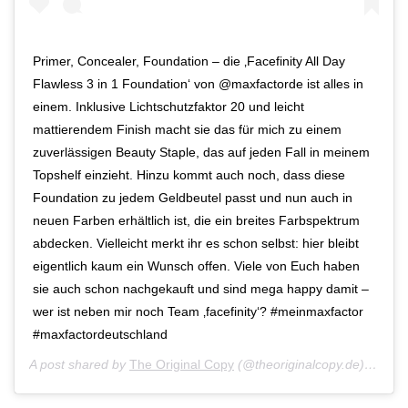
Primer, Concealer, Foundation – die ‚Facefinity All Day
Flawless 3 in 1 Foundation‘ von @maxfactorde ist alles in
einem. Inklusive Lichtschutzfaktor 20 und leicht
mattierendem Finish macht sie das für mich zu einem
zuverlässigen Beauty Staple, das auf jeden Fall in meinem
Topshelf einzieht. Hinzu kommt auch noch, dass diese
Foundation zu jedem Geldbeutel passt und nun auch in
neuen Farben erhältlich ist, die ein breites Farbspektrum
abdecken. Vielleicht merkt ihr es schon selbst: hier bleibt
eigentlich kaum ein Wunsch offen. Viele von Euch haben
sie auch schon nachgekauft und sind mega happy damit –
wer ist neben mir noch Team ‚facefinity‘? #meinmaxfactor
#maxfactordeutschland
A post shared by
The Original Copy
(@theoriginalcopy.de) on
Oct