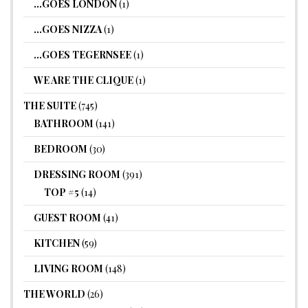
…GOES LONDON
(1)
…GOES NIZZA
(1)
…GOES TEGERNSEE
(1)
WE ARE THE CLIQUE
(1)
THE SUITE
(745)
BATHROOM
(141)
BEDROOM
(30)
DRESSING ROOM
(391)
TOP #5
(14)
GUEST ROOM
(41)
KITCHEN
(59)
LIVING ROOM
(148)
THE WORLD
(26)