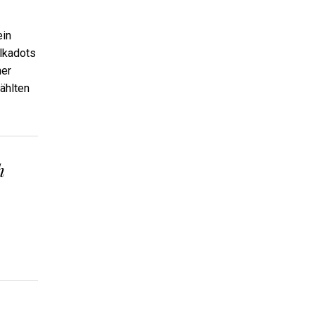
ein
olkadots
ner
ählten
h