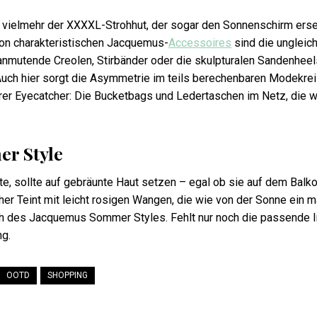
t vielmehr der XXXXL-Strohhut, der sogar den Sonnenschirm ers
 von charakteristischen Jacquemus-
Accessoires
sind die ungleic
anmutende Creolen, Stirbänder oder die skulpturalen Sandenheel
Auch hier sorgt die Asymmetrie im teils berechenbaren Modekrei
rer Eyecatcher: Die Bucketbags und Ledertaschen im Netz, die w
.
r Style
, sollte auf gebräunte Haut setzen – egal ob sie auf dem Balk
er Teint mit leicht rosigen Wangen, die wie von der Sonne ein m
sh des Jacquemus Sommer Styles. Fehlt nur noch die passende I
ng.
OOTD
SHOPPING