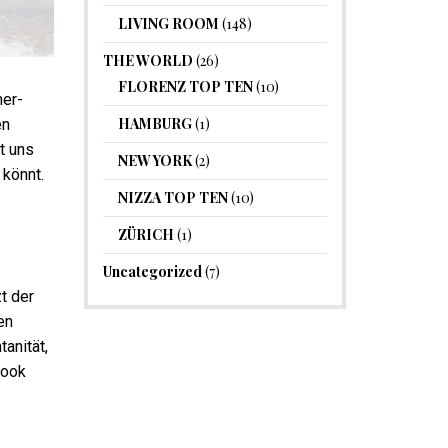
LIVING ROOM
(148)
THE WORLD
(26)
FLORENZ TOP TEN
(10)
mer-
HAMBURG
(1)
en
t uns
NEW YORK
(2)
 könnt.
NIZZA TOP TEN
(10)
ZÜRICH
(1)
Uncategorized
(7)
t der
en
anität,
Look