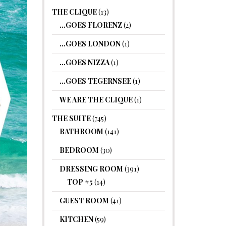
THE CLIQUE
(13)
…GOES FLORENZ
(2)
…GOES LONDON
(1)
…GOES NIZZA
(1)
…GOES TEGERNSEE
(1)
WE ARE THE CLIQUE
(1)
THE SUITE
(745)
BATHROOM
(141)
BEDROOM
(30)
DRESSING ROOM
(391)
TOP #5
(14)
GUEST ROOM
(41)
KITCHEN
(59)