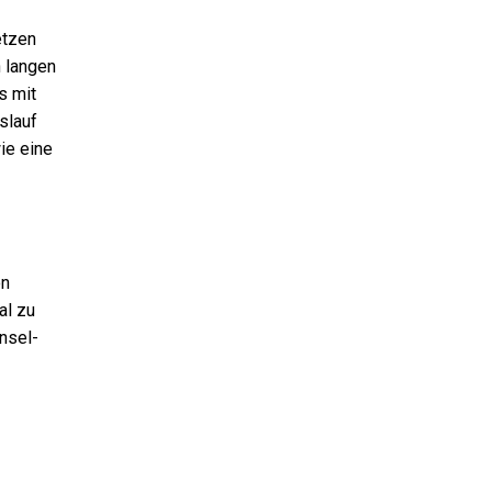
etzen
h langen
s mit
slauf
ie eine
on
al zu
nsel-