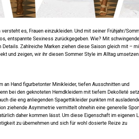
 versteht es, Frauen einzukleiden. Und mit seiner Frühjahr/Som
helos, entspannte Sexiness zurückgegeben. Wie? Mit schwingend
n Details. Zahlreiche Marken ziehen diese Saison gleich mit – mi
kt und zeigen, wir ihr diesen Sommer Style im Alltag umsetzen
m an Hand figurbetonter Minikleider, tiefen Ausschnitten und
enn bei den geknoteten Hemdkleidern mit tiefem Dekolleté setz
auch die eng anliegenden Spagettikleider punkten mit ausladend
ion ziehende Asymmetrie vermittelt ohnehin eine generelle Spont
natürlich daher kommen lässt. Um diese Eigenschaft im eigenen 
htigkeit zu übernehmen und sich für wohl dosierte Reize zu