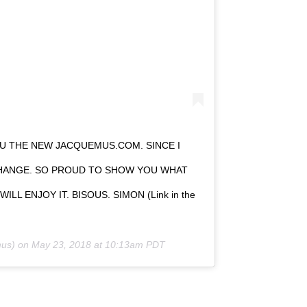
U THE NEW JACQUEMUS.COM. SINCE I
CHANGE. SO PROUD TO SHOW YOU WHAT
L ENJOY IT. BISOUS. SIMON (Link in the
us) on
May 23, 2018 at 10:13am PDT