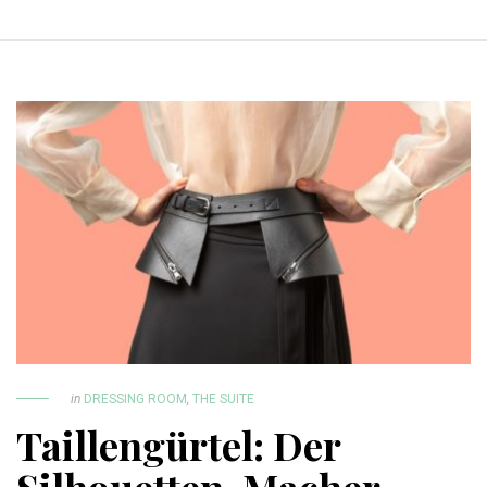
in
DRESSING ROOM
,
THE SUITE
Taillengürtel: Der