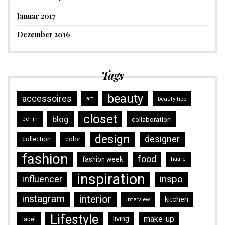
Januar 2017
Dezember 2016
Tags
beauty
accessoires
art
beauty tipp
closet
blog
collaboration
berlin
design
designer
collection
color
fashion
food
fashion week
haare
inspiration
inspo
influencer
instagram
interior
kitchen
interview
Lifestyle
make-up
living
label