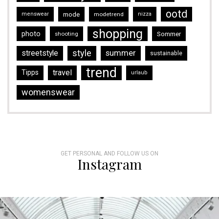
ootd
mode
menswear
modetrend
nizza
shopping
photo
Sommer
shooting
style
streetstyle
summer
sustainable
trend
travel
Tipps
urlaub
womenswear
GET PERSONAL AND FOLLOW US ON
Instagram