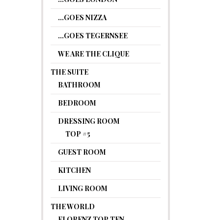
…GOES NIZZA
…GOES TEGERNSEE
WE ARE THE CLIQUE
THE SUITE
BATHROOM
BEDROOM
DRESSING ROOM
TOP #5
GUEST ROOM
KITCHEN
LIVING ROOM
THE WORLD
FLORENZ TOP TEN