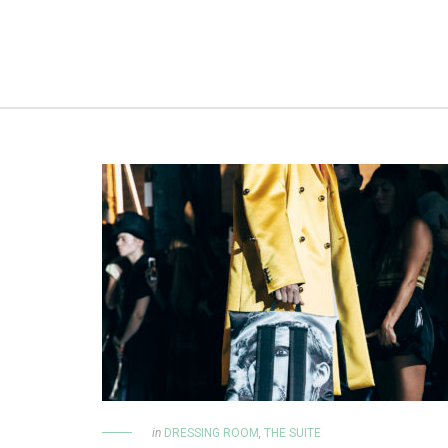
in
DRESSING ROOM
,
THE SUITE