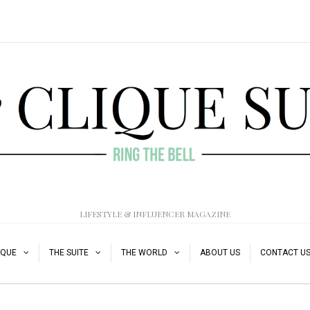
LIFESTYLE & INFLUENCER MAGAZINE
IQUE
THE SUITE
THE WORLD
ABOUT US
CONTACT U